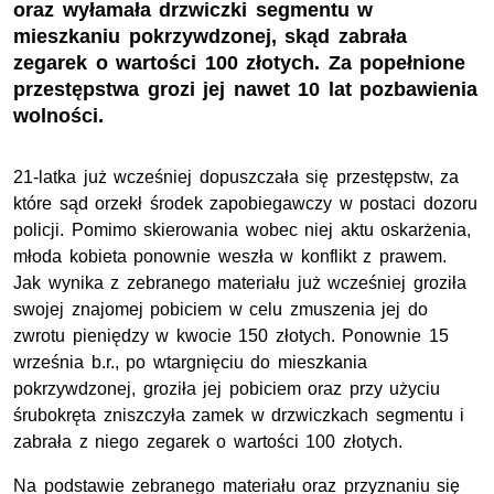
oraz wyłamała drzwiczki segmentu w
mieszkaniu pokrzywdzonej, skąd zabrała
zegarek o wartości 100 złotych. Za popełnione
przestępstwa grozi jej nawet 10 lat pozbawienia
wolności.
21-latka już wcześniej dopuszczała się przestępstw, za
które sąd orzekł środek zapobiegawczy w postaci dozoru
policji. Pomimo skierowania wobec niej aktu oskarżenia,
młoda kobieta ponownie weszła w konflikt z prawem.
Jak wynika z zebranego materiału już wcześniej groziła
swojej znajomej pobiciem w celu zmuszenia jej do
zwrotu pieniędzy w kwocie 150 złotych. Ponownie 15
września b.r., po wtargnięciu do mieszkania
pokrzywdzonej, groziła jej pobiciem oraz przy użyciu
śrubokręta zniszczyła zamek w drzwiczkach segmentu i
zabrała z niego zegarek o wartości 100 złotych.
Na podstawie zebranego materiału oraz przyznaniu się