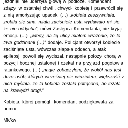
jezdnięi nie uderzyła głową w podłoże. Komendant
zdążył w ostatniej chwili, chwycił kobietę i przewrócił się
z nią amortyzując upadek. (…)
„kobieta zesztywniała,
zrobiła się sina, miała zaciśnięte usta wydawało mi się,
że nie oddycha”
, mówi Zastępca Komendanta, nie kryjąc
emocji. (…),
„wtedy, na tej ulicy miałem wrażenie, że to
trwa godzinami (…)”
dodaje. Policjant otworzył kobiecie
zaciśnięte usta, wówczas złapała oddech, a atak
epilepsji powoli się wyciszał, następnie położył chorą w
pozycji bocznej ustalonej i czekał na przyjazd pogotowia
ratunkowego. (…) „
nagle zobaczyłem, że wokół nas jest
dużo osób, których wcześniej nie widziałem, większość z
nich myślała, że ta kobieta została potrącona, bo leżała
na krawędzi drogi.”
Kobieta, której pomógł komendant podziękowała za
pomoc.
Mk/kw