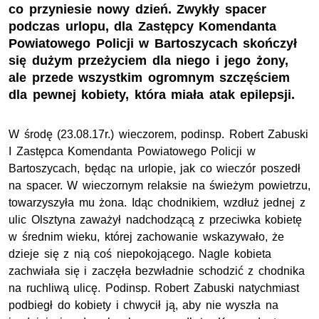
co przyniesie nowy dzień. Zwykły spacer
podczas urlopu, dla Zastępcy Komendanta
Powiatowego Policji w Bartoszycach skończył
się dużym przeżyciem dla niego i jego żony,
ale przede wszystkim ogromnym szczęściem
dla pewnej kobiety, która miała atak epilepsji.
W środę (23.08.17r.) wieczorem, podinsp. Robert Zabuski
I Zastępca Komendanta Powiatowego Policji w
Bartoszycach, będąc na urlopie, jak co wieczór poszedł
na spacer. W wieczornym relaksie na świeżym powietrzu,
towarzyszyła mu żona. Idąc chodnikiem, wzdłuż jednej z
ulic Olsztyna zaważył nadchodzącą z przeciwka kobietę
w średnim wieku, której zachowanie wskazywało, że
dzieje się z nią coś niepokojącego. Nagle kobieta
zachwiała się i zaczęła bezwładnie schodzić z chodnika
na ruchliwą ulicę. Podinsp. Robert Zabuski natychmiast
podbiegł do kobiety i chwycił ją, aby nie wyszła na