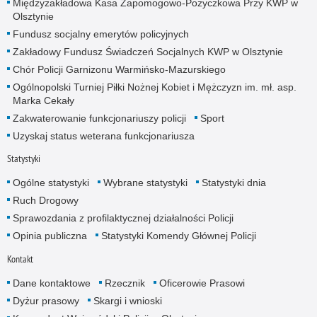
Międzyzakładowa Kasa Zapomogowo-Pożyczkowa Przy KWP w
Olsztynie
Fundusz socjalny emerytów policyjnych
Zakładowy Fundusz Świadczeń Socjalnych KWP w Olsztynie
Chór Policji Garnizonu Warmińsko-Mazurskiego
Ogólnopolski Turniej Piłki Nożnej Kobiet i Mężczyzn im. mł. asp.
Marka Cekały
Zakwaterowanie funkcjonariuszy policji
Sport
Uzyskaj status weterana funkcjonariusza
Statystyki
Ogólne statystyki
Wybrane statystyki
Statystyki dnia
Ruch Drogowy
Sprawozdania z profilaktycznej działalności Policji
Opinia publiczna
Statystyki Komendy Głównej Policji
Kontakt
Dane kontaktowe
Rzecznik
Oficerowie Prasowi
Dyżur prasowy
Skargi i wnioski