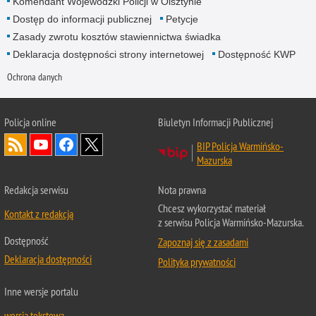
Komendant Wojewódzki Policji w Olsztynie
Dostęp do informacji publicznej
Petycje
Zasady zwrotu kosztów stawiennictwa świadka
Deklaracja dostępności strony internetowej
Dostępność KWP
Ochrona danych
Policja online
Biuletyn Informacji Publicznej
BIP Policja Warmińsko-
Mazurska
Redakcja serwisu
Nota prawna
Chcesz wykorzystać materiał
Kontakt z redakcją
z serwisu Policja Warmińsko-Mazurska.
Dostępność
Zapoznaj się z zasadami
Deklaracja dostępności
Polityka prywatności
Inne wersje portalu
wersja tekstowa