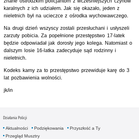
znane ostródzkim policjantom z wcześniejszych czynów
karalnych z ich udziałem. Jak się okazało, jeden z
nieletnich był na ucieczce z ośrodka wychowawczego.
Na drugi dzień wszyscy zostali przesłuchani i usłyszeli
zarzuty pobicia. Za popełnione przestępstwo 17-latek
będzie odpowiadał jak dorosły jego kolega. Natomiast o
dalszym losie 16-latka zadecyduje sąd rodzinny i
nieletnich.
Kodeks karny za to przestępstwo przewiduje karę do 3
lat pozbawienia wolności.
jk/in
Działania Policji
Aktualności
Podziękowania
Przyszłość a Ty
Przegląd Musztry