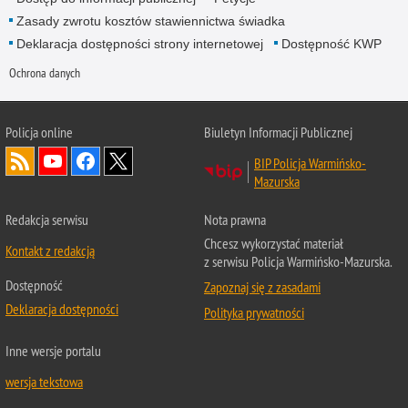
Zasady zwrotu kosztów stawiennictwa świadka
Deklaracja dostępności strony internetowej
Dostępność KWP
Ochrona danych
Policja online
Biuletyn Informacji Publicznej
BIP Policja Warmińsko-
Mazurska
Redakcja serwisu
Nota prawna
Chcesz wykorzystać materiał
Kontakt z redakcją
z serwisu Policja Warmińsko-Mazurska.
Dostępność
Zapoznaj się z zasadami
Deklaracja dostępności
Polityka prywatności
Inne wersje portalu
wersja tekstowa