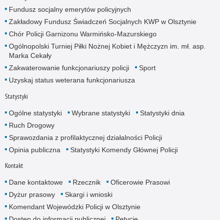
Fundusz socjalny emerytów policyjnych
Zakładowy Fundusz Świadczeń Socjalnych KWP w Olsztynie
Chór Policji Garnizonu Warmińsko-Mazurskiego
Ogólnopolski Turniej Piłki Nożnej Kobiet i Mężczyzn im. mł. asp.
Marka Cekały
Zakwaterowanie funkcjonariuszy policji
Sport
Uzyskaj status weterana funkcjonariusza
Statystyki
Ogólne statystyki
Wybrane statystyki
Statystyki dnia
Ruch Drogowy
Sprawozdania z profilaktycznej działalności Policji
Opinia publiczna
Statystyki Komendy Głównej Policji
Kontakt
Dane kontaktowe
Rzecznik
Oficerowie Prasowi
Dyżur prasowy
Skargi i wnioski
Komendant Wojewódzki Policji w Olsztynie
Dostęp do informacji publicznej
Petycje