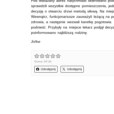
Pod wskazany adres natychmiast skierowano policy
sprawdzili wszystkie dostępne pomieszczenia, jedn
decyzję o otwarciu drzwi metodą siłową. Na miejsc
Wewnątrz, funkcjonariusze zauważyli leżącą na pod
zdrowia, a następnie wezwali karetkę pogotowia. 
podnieść. Przybyły na miejsce lekarz podjął decyz
poinformowano najbliższą rodzinę.
Jn/kw
Ocena: 0/5 (0)
Udostępnij
Udostępnij