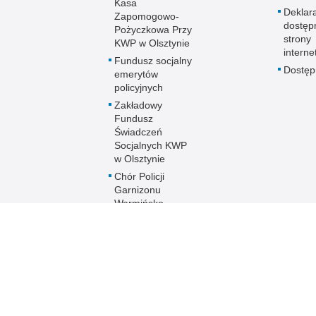
Kasa
Deklar
Zapomogowo-
dostęp
Pożyczkowa Przy
strony
KWP w Olsztynie
interne
Fundusz socjalny
Dostę
emerytów
policyjnych
Zakładowy
Fundusz
Świadczeń
Socjalnych KWP
w Olsztynie
Chór Policji
Garnizonu
Warmińsko-
Mazurskiego
Ogólnopolski
Turniej Piłki
Nożnej Kobiet i
Mężczyzn im. mł.
asp. Marka
Cekały