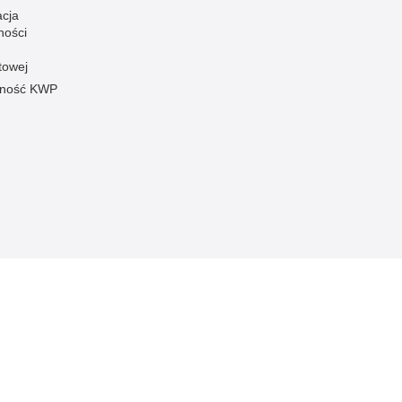
acja
ności
towej
pność KWP