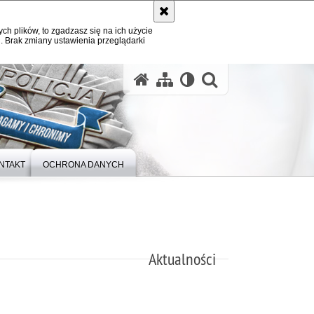
ych plików, to zgadzasz się na ich użycie
. Brak zmiany ustawienia przeglądarki
otwórz wysz
NTAKT
OCHRONA DANYCH
Aktualności