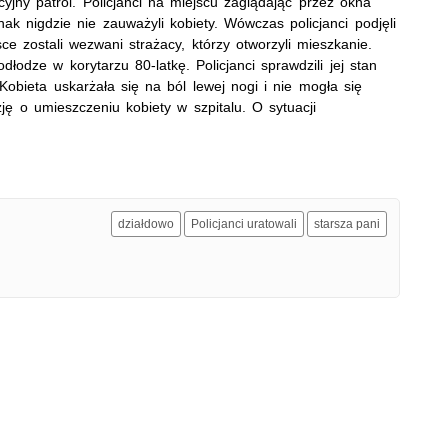
jny patrol. Policjanci na miejscu zaglądając przez okna
ak nigdzie nie zauważyli kobiety. Wówczas policjanci podjęli
e zostali wezwani strażacy, którzy otworzyli mieszkanie.
łodze w korytarzu 80-latkę. Policjanci sprawdzili jej stan
Kobieta uskarżała się na ból lewej nogi i nie mogła się
ję o umieszczeniu kobiety w szpitalu. O sytuacji
działdowo
Policjanci uratowali
starsza pani