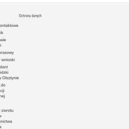
Ochrona danych
ontaktowe
ik
owie
i
prasowy
i wnioski
dant
dzki
 w Olsztynie
 do
cji
nej
 zwrotu
w
nnictwa
a