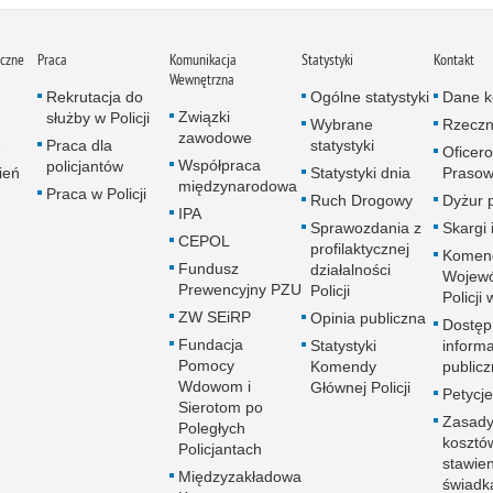
iczne
Praca
Komunikacja
Statystyki
Kontakt
Wewnętrzna
Rekrutacja do
Ogólne statystyki
Dane k
Związki
służby w Policji
Wybrane
Rzeczn
zawodowe
e
Praca dla
statystyki
Oficer
Współpraca
policjantów
ień
Statystyki dnia
Prasow
międzynarodowa
Praca w Policji
Ruch Drogowy
Dyżur 
IPA
Sprawozdania z
Skargi 
CEPOL
profilaktycznej
Komen
Fundusz
działalności
Wojewó
Prewencyjny PZU
Policji
Policji
ZW SEiRP
Opinia publiczna
Dostęp
Fundacja
Statystyki
informa
Pomocy
Komendy
publicz
Wdowom i
Głównej Policji
Petycje
Sierotom po
Zasady
Poległych
kosztó
Policjantach
stawie
Międzyzakładowa
świadk