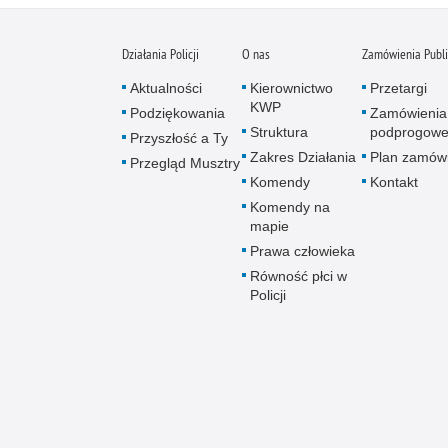
Działania Policji
O nas
Zamówienia Publ
Aktualności
Kierownictwo
Przetargi
KWP
Podziękowania
Zamówienia
Struktura
podprogow
Przyszłość a Ty
Zakres Działania
Plan zamów
Przegląd Musztry
Komendy
Kontakt
Komendy na
mapie
Prawa człowieka
Równość płci w
Policji