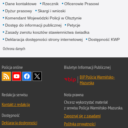
Dane kontaktowe
Rzecznik
Oficerowie Prasowi
Dyżur prasowy
Skargi i wnioski
Komendant Wojewódzki Policji w Olsztynie
Dostęp do informacji publicznej
Petycje
Zasady zwrotu kosztów stawiennictwa świadka
Deklaracja dostępności strony internetowej
Dostępność KWP
Ochrona danych
Policja online
Biuletyn Informacji Publicznej
BIP Policja Warmińsko-
Mazurska
Redakcja serwisu
Nota prawna
Chcesz wykorzystać materiał
Kontakt z redakcją
z serwisu Policja Warmińsko-Mazurska.
Dostępność
Zapoznaj się z zasadami
Deklaracja dostępności
Polityka prywatności