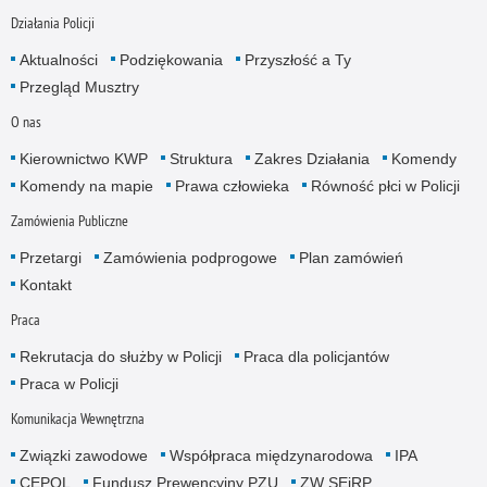
Działania Policji
Aktualności
Podziękowania
Przyszłość a Ty
Przegląd Musztry
O nas
Kierownictwo KWP
Struktura
Zakres Działania
Komendy
Komendy na mapie
Prawa człowieka
Równość płci w Policji
Zamówienia Publiczne
Przetargi
Zamówienia podprogowe
Plan zamówień
Kontakt
Praca
Rekrutacja do służby w Policji
Praca dla policjantów
Praca w Policji
Komunikacja Wewnętrzna
Związki zawodowe
Współpraca międzynarodowa
IPA
CEPOL
Fundusz Prewencyjny PZU
ZW SEiRP