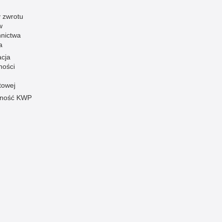
 zwrotu
w
nnictwa
a
acja
ności
towej
pność KWP