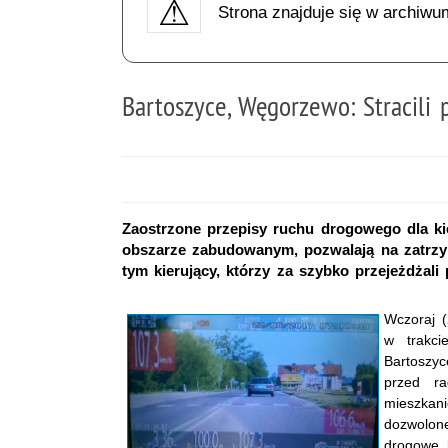
Strona znajduje się w archiwu
Bartoszyce, Węgorzewo: Stracili 
Zaostrzone przepisy ruchu drogowego dla ki
obszarze zabudowanym, pozwalają na zatrzym
tym kierujący, którzy za szybko przejeżdżal
Wczoraj (
w trakci
Bartoszyc
przed ra
mieszkan
dozwolon
drogowe 