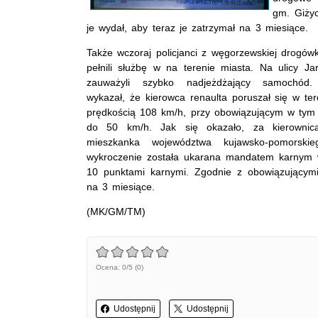
gm. Giżyc
je wydał, aby teraz je zatrzymał na 3 miesiące.
Także wczoraj policjanci z węgorzewskiej drogówk
pełnili służbę w na terenie miasta. Na ulicy Ja
zauważyli szybko nadjeżdżający samochód
wykazał, że kierowca renaulta poruszał się w t
prędkością 108 km/h, przy obowiązującym w tym 
do 50 km/h. Jak się okazało, za kierownicą 
mieszkanka województwa kujawsko-pomorski
wykroczenie została ukarana mandatem karnym 
10 punktami karnymi. Zgodnie z obowiązującymi p
na 3 miesiące.
(MK/GM/TM)
Ocena: 0/5 (0)
Udostępnij
Udostępnij