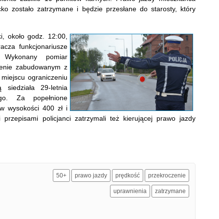
ko zostało zatrzymane i będzie przesłane do starosty, który
i, około godz. 12:00,
racza funkcjonariusze
. Wykonany pomiar
erenie zabudowanym z
miejscu ograniczeniu
siedziała 29-letnia
ego. Za popełnione
w wysokości 400 zł i
rzepisami policjanci zatrzymali też kierującej prawo jazdy
50+
prawo jazdy
prędkość
przekroczenie
uprawnienia
zatrzymane