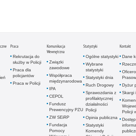
iczne
Praca
Komunikacja
Statystyki
Kontakt
Wewnętrzna
Rekrutacja do
Ogólne statystyki
Dane k
Związki
służby w Policji
Wybrane
Rzeczn
zawodowe
e
Praca dla
statystyki
Oficer
Współpraca
policjantów
ień
Statystyki dnia
Prasow
międzynarodowa
Praca w Policji
Ruch Drogowy
Dyżur 
IPA
Sprawozdania z
Skargi 
CEPOL
profilaktycznej
Komen
Fundusz
działalności
Wojewó
Prewencyjny PZU
Policji
Policji
ZW SEiRP
Opinia publiczna
Dostęp
Fundacja
Statystyki
informa
Pomocy
Komendy
publicz