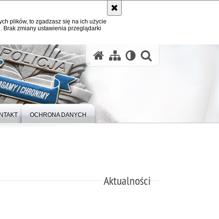
ych plików, to zgadzasz się na ich użycie
. Brak zmiany ustawienia przeglądarki
otwórz wysz
NTAKT
OCHRONA DANYCH
Aktualności