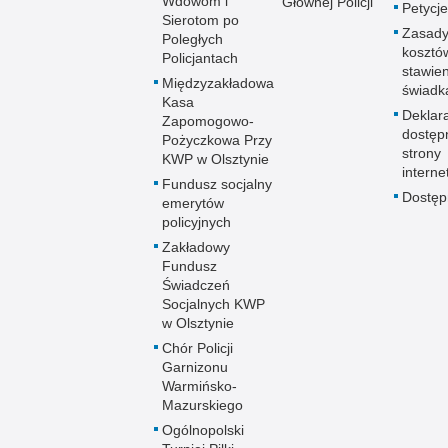
Wdowom i
Głównej Policji
Petycje
Sierotom po
Zasady
Poległych
kosztó
Policjantach
stawie
Międzyzakładowa
świadk
Kasa
Deklar
Zapomogowo-
dostęp
Pożyczkowa Przy
strony
KWP w Olsztynie
interne
Fundusz socjalny
Dostę
emerytów
policyjnych
Zakładowy
Fundusz
Świadczeń
Socjalnych KWP
w Olsztynie
Chór Policji
Garnizonu
Warmińsko-
Mazurskiego
Ogólnopolski