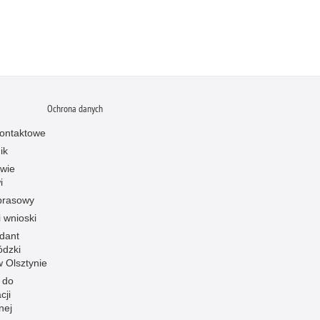
Ochrona danych
ontaktowe
ik
owie
i
prasowy
i wnioski
dant
dzki
 w Olsztynie
 do
cji
nej