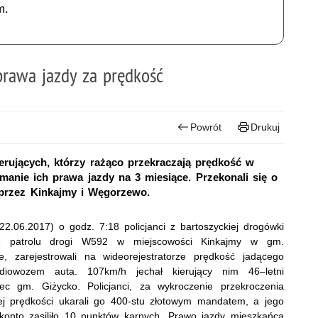
m.
prawa jazdy za prędkość
Powrót
Drukuj
erujących, którzy rażąco przekraczają prędkość w
anie ich prawa jazdy na 3 miesiące. Przekonali się o
i przez Kinkajmy i Węgorzewo.
22.06.2017) o godz. 7:18 policjanci z bartoszyckiej drogówki
e patrolu drogi W592 w miejscowości Kinkajmy w gm.
e, zarejestrowali na wideorejestratorze prędkość jadącego
diowozem auta. 107km/h jechał kierujący nim 46–letni
iec gm. Giżycko. Policjanci, za wykroczenie przekroczenia
ej prędkości ukarali go 400-stu złotowym mandatem, a jego
konto zasiliło 10 punktów karnych. Prawo jazdy mieszkańca