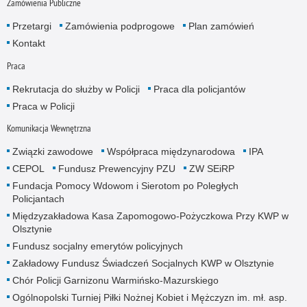
Zamówienia Publiczne
Przetargi
Zamówienia podprogowe
Plan zamówień
Kontakt
Praca
Rekrutacja do służby w Policji
Praca dla policjantów
Praca w Policji
Komunikacja Wewnętrzna
Związki zawodowe
Współpraca międzynarodowa
IPA
CEPOL
Fundusz Prewencyjny PZU
ZW SEiRP
Fundacja Pomocy Wdowom i Sierotom po Poległych
Policjantach
Międzyzakładowa Kasa Zapomogowo-Pożyczkowa Przy KWP w
Olsztynie
Fundusz socjalny emerytów policyjnych
Zakładowy Fundusz Świadczeń Socjalnych KWP w Olsztynie
Chór Policji Garnizonu Warmińsko-Mazurskiego
Ogólnopolski Turniej Piłki Nożnej Kobiet i Mężczyzn im. mł. asp.