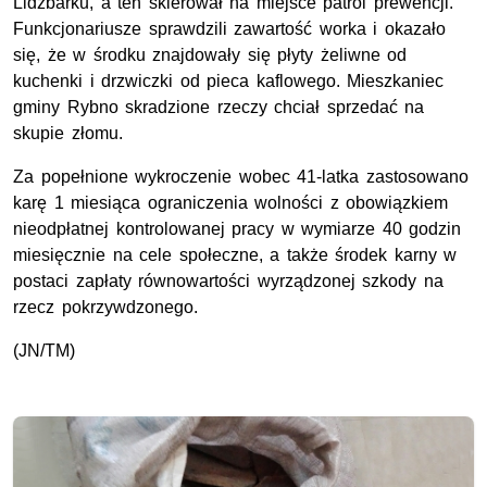
Lidzbarku, a ten skierował na miejsce patrol prewencji.
Funkcjonariusze sprawdzili zawartość worka i okazało
się, że w środku znajdowały się płyty żeliwne od
kuchenki i drzwiczki od pieca kaflowego. Mieszkaniec
gminy Rybno skradzione rzeczy chciał sprzedać na
skupie złomu.
Za popełnione wykroczenie wobec 41-latka zastosowano
karę 1 miesiąca ograniczenia wolności z obowiązkiem
nieodpłatnej kontrolowanej pracy w wymiarze 40 godzin
miesięcznie na cele społeczne, a także środek karny w
postaci zapłaty równowartości wyrządzonej szkody na
rzecz pokrzywdzonego.
(JN/TM)