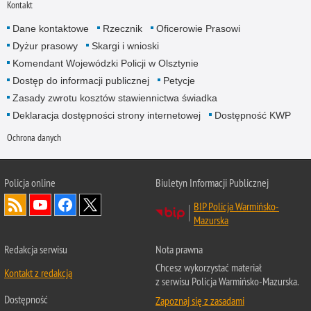
Kontakt
Dane kontaktowe
Rzecznik
Oficerowie Prasowi
Dyżur prasowy
Skargi i wnioski
Komendant Wojewódzki Policji w Olsztynie
Dostęp do informacji publicznej
Petycje
Zasady zwrotu kosztów stawiennictwa świadka
Deklaracja dostępności strony internetowej
Dostępność KWP
Ochrona danych
Policja online
Biuletyn Informacji Publicznej
BIP Policja Warmińsko-
Mazurska
Redakcja serwisu
Nota prawna
Chcesz wykorzystać materiał
Kontakt z redakcją
z serwisu Policja Warmińsko-Mazurska.
Dostępność
Zapoznaj się z zasadami