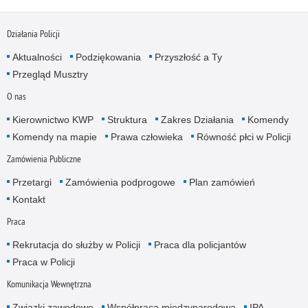
Działania Policji
Aktualności
Podziękowania
Przyszłość a Ty
Przegląd Musztry
O nas
Kierownictwo KWP
Struktura
Zakres Działania
Komendy
Komendy na mapie
Prawa człowieka
Równość płci w Policji
Zamówienia Publiczne
Przetargi
Zamówienia podprogowe
Plan zamówień
Kontakt
Praca
Rekrutacja do służby w Policji
Praca dla policjantów
Praca w Policji
Komunikacja Wewnętrzna
Związki zawodowe
Współpraca międzynarodowa
IPA