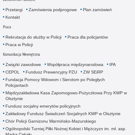
Przetargi
Zamówienia podprogowe
Plan zamówień
Kontakt
Praca
Rekrutacja do służby w Policji
Praca dla policjantów
Praca w Policji
Komunikacja Wewnętrzna
Związki zawodowe
Współpraca międzynarodowa
IPA
CEPOL
Fundusz Prewencyjny PZU
ZW SEiRP
Fundacja Pomocy Wdowom i Sierotom po Poległych
Policjantach
Międzyzakładowa Kasa Zapomogowo-Pożyczkowa Przy KWP w
Olsztynie
Fundusz socjalny emerytów policyjnych
Zakładowy Fundusz Świadczeń Socjalnych KWP w Olsztynie
Chór Policji Garnizonu Warmińsko-Mazurskiego
Ogólnopolski Turniej Piłki Nożnej Kobiet i Mężczyzn im. mł. asp.
Marka Cekały