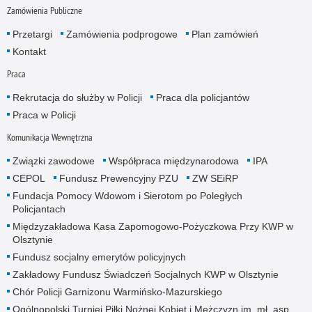
Zamówienia Publiczne
Przetargi
Zamówienia podprogowe
Plan zamówień
Kontakt
Praca
Rekrutacja do służby w Policji
Praca dla policjantów
Praca w Policji
Komunikacja Wewnętrzna
Związki zawodowe
Współpraca międzynarodowa
IPA
CEPOL
Fundusz Prewencyjny PZU
ZW SEiRP
Fundacja Pomocy Wdowom i Sierotom po Poległych
Policjantach
Międzyzakładowa Kasa Zapomogowo-Pożyczkowa Przy KWP w
Olsztynie
Fundusz socjalny emerytów policyjnych
Zakładowy Fundusz Świadczeń Socjalnych KWP w Olsztynie
Chór Policji Garnizonu Warmińsko-Mazurskiego
Ogólnopolski Turniej Piłki Nożnej Kobiet i Mężczyzn im. mł. asp.