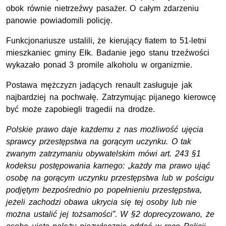
obok równie nietrzeźwy pasażer. O całym zdarzeniu
panowie powiadomili policję.
Funkcjonariusze ustalili, że kierujący fiatem to 51-letni
mieszkaniec gminy Ełk. Badanie jego stanu trzeźwości
wykazało ponad 3 promile alkoholu w organizmie.
Postawa mężczyzn jadących renault zasługuje jak
najbardziej na pochwałę. Zatrzymując pijanego kierowcę
być może zapobiegli tragedii na drodze.
Polskie prawo daje każdemu z nas możliwość ujęcia
sprawcy przestępstwa na gorącym uczynku. O tak
zwanym zatrzymaniu obywatelskim mówi art. 243 §1
kodeksu postępowania karnego: „każdy ma prawo ująć
osobę na gorącym uczynku przestępstwa lub w pościgu
podjętym bezpośrednio po popełnieniu przestępstwa,
jeżeli zachodzi obawa ukrycia się tej osoby lub nie
można ustalić jej tożsamości”. W §2 doprecyzowano, że