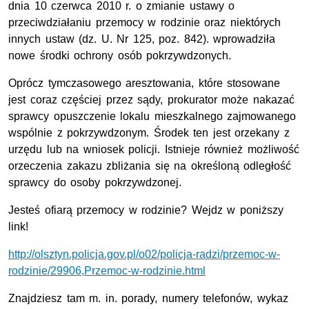
dnia 10 czerwca 2010 r. o zmianie ustawy o
przeciwdziałaniu przemocy w rodzinie oraz niektórych
innych ustaw (dz. U. Nr 125, poz. 842). wprowadziła
nowe środki ochrony osób pokrzywdzonych.
Oprócz tymczasowego aresztowania, które stosowane
jest coraz częściej przez sądy, prokurator może nakazać
sprawcy opuszczenie lokalu mieszkalnego zajmowanego
wspólnie z pokrzywdzonym. Środek ten jest orzekany z
urzędu lub na wniosek policji. Istnieje również możliwość
orzeczenia zakazu zbliżania się na określoną odległość
sprawcy do osoby pokrzywdzonej.
Jesteś ofiarą przemocy w rodzinie? Wejdz w poniższy
link!
http://olsztyn.policja.gov.pl/o02/policja-radzi/przemoc-w-
rodzinie/29906,Przemoc-w-rodzinie.html
Znajdziesz tam m. in. porady, numery telefonów, wykaz