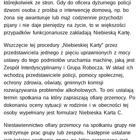
którejkolwiek ze stron. Gdy do oficera dyżurnego policji
dzwoni osoba z prośba o interwencję domową, np. bo
żona się awanturuje lub mąż codziennie przychodzi
pijany i nie daje pieniędzy na życie, to w większości
przypadków funkcjonariusze zakładają Niebieską Kartę.
Wszczęcie tej procedury „Niebieskiej Karty” przez
przedstawiciela jednego z pięciu uprawnionych z mocy
ustawy do tego podmiotów uruchamia machinę, jaką jest
Zespół Interdyscyplinarny i Grupa Robocza. W skład ich
wchodzą przedstawiciele policji, pomocy społecznej,
ochrony zdrowia, oświaty, gminnych komisji
rozwiązywania problemów alkoholowych. To oni ustalają
termin spotkania na który zapraszają ofiarę przemocy. Po
dokonaniu oceny sytuacji w rodzinie i w obecności tej
osoby wypełniany jest formularz Niebieska Karta C.
Niestawiennictwo ofiary przemocy na spotkaniu grupy nie
wstrzymuje prac grupy lub zespołu. Następnie ustalane