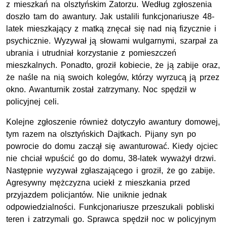
z mieszkań na olsztyńskim Zatorzu. Według zgłoszenia
doszło tam do awantury. Jak ustalili funkcjonariusze 48-
latek mieszkający z matką znęcał się nad nią fizycznie i
psychicznie. Wyzywał ją słowami wulgarnymi, szarpał za
ubrania i utrudniał korzystanie z pomieszczeń
mieszkalnych. Ponadto, groził kobiecie, że ją zabije oraz,
że naśle na nią swoich kolegów, którzy wyrzucą ją przez
okno. Awanturnik został zatrzymany. Noc spędził w
policyjnej celi.
Kolejne zgłoszenie również dotyczyło awantury domowej,
tym razem na olsztyńskich Dajtkach. Pijany syn po
powrocie do domu zaczął się awanturować. Kiedy ojciec
nie chciał wpuścić go do domu, 38-latek wyważył drzwi.
Następnie wyzywał zgłaszającego i groził, że go zabije.
Agresywny mężczyzna uciekł z mieszkania przed
przyjazdem policjantów. Nie uniknie jednak
odpowiedzialności. Funkcjonariusze przeszukali pobliski
teren i zatrzymali go. Sprawca spędził noc w policyjnym