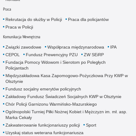
Praca
Rekrutacja do służby w Policji
Praca dla policjantów
Praca w Policji
Komunikacja Wewnętrzna
Związki zawodowe
Współpraca międzynarodowa
IPA
CEPOL
Fundusz Prewencyjny PZU
ZW SEiRP
Fundacja Pomocy Wdowom i Sierotom po Poległych
Policjantach
Międzyzakładowa Kasa Zapomogowo-Pożyczkowa Przy KWP w
Olsztynie
Fundusz socjalny emerytów policyjnych
Zakładowy Fundusz Świadczeń Socjalnych KWP w Olsztynie
Chór Policji Garnizonu Warmińsko-Mazurskiego
Ogólnopolski Turniej Piłki Nożnej Kobiet i Mężczyzn im. mł. asp.
Marka Cekały
Zakwaterowanie funkcjonariuszy policji
Sport
Uzyskaj status weterana funkcjonariusza