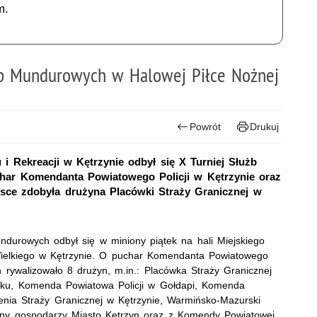
m.
użb Mundurowych w Halowej Piłce Nożnej
Powrót
Drukuj
 i Rekreacji w Kętrzynie odbył się X Turniej Służb
ar Komendanta Powiatowego Policji w Kętrzynie oraz
jsce zdobyła drużyna Placówki Straży Granicznej w
Mundurowych odbył się w miniony piątek na hali Miejskiego
 Wielkiego w Kętrzynie. O puchar Komendanta Powiatowego
n rywalizowało 8 drużyn, m.in.: Placówka Straży Granicznej
cku, Komenda Powiatowa Policji w Gołdapi, Komenda
enia Straży Granicznej w Kętrzynie, Warmińsko-Mazurski
żyny gospodarzy Miasto Kętrzyn oraz z Komendy Powiatowej