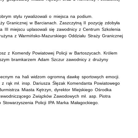
brym stylu rywalizowali o miejsca na podium.
ży Granicznej w Barcianach. Zaszczytną II pozycję zdobyła
a III miejscu uplasowali się zawodnicy z Centrum Szkolenia
drużyna z Warmińsko-Mazurskiego Oddziału Straży Granicznej
dosz z Komendy Powiatowej Policji w Bartoszycach. Królem
epszym bramkarzem Adam Szczur zawodnicy z drużyny
obecnym na hali widzom ogromną dawkę sportowych emocji.
ry z rąk mł. insp. Dariusza Ślęzak Komendanta Powiatowego
Burmistrza Miasta Kętrzyn, dyrektor Miejskiego Ośrodka
przewodniczącego Związków Zawodowych mł. asp. Piotra
Stowarzyszenia Policji IPA Marka Małagockiego.