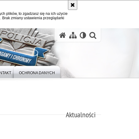
ych plików, to zgadzasz się na ich użycie
. Brak zmiany ustawienia przeglądarki
otwórz wysz
NTAKT
OCHRONA DANYCH
Aktualności