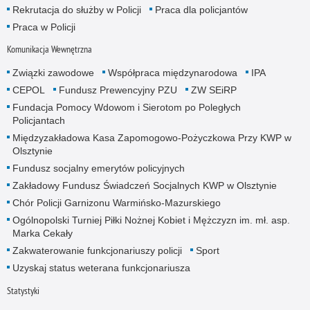
Rekrutacja do służby w Policji
Praca dla policjantów
Praca w Policji
Komunikacja Wewnętrzna
Związki zawodowe
Współpraca międzynarodowa
IPA
CEPOL
Fundusz Prewencyjny PZU
ZW SEiRP
Fundacja Pomocy Wdowom i Sierotom po Poległych
Policjantach
Międzyzakładowa Kasa Zapomogowo-Pożyczkowa Przy KWP w
Olsztynie
Fundusz socjalny emerytów policyjnych
Zakładowy Fundusz Świadczeń Socjalnych KWP w Olsztynie
Chór Policji Garnizonu Warmińsko-Mazurskiego
Ogólnopolski Turniej Piłki Nożnej Kobiet i Mężczyzn im. mł. asp.
Marka Cekały
Zakwaterowanie funkcjonariuszy policji
Sport
Uzyskaj status weterana funkcjonariusza
Statystyki