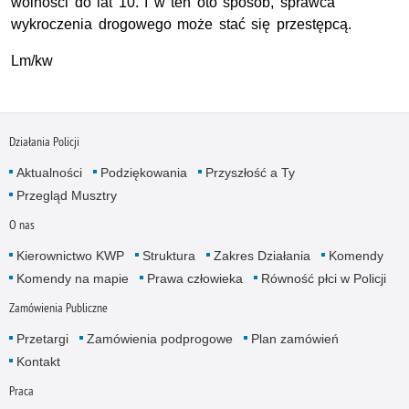
wolności do lat 10. I w ten oto sposób, sprawca
wykroczenia drogowego może stać się przestępcą.
Lm/kw
Działania Policji
Aktualności
Podziękowania
Przyszłość a Ty
Przegląd Musztry
O nas
Kierownictwo KWP
Struktura
Zakres Działania
Komendy
Komendy na mapie
Prawa człowieka
Równość płci w Policji
Zamówienia Publiczne
Przetargi
Zamówienia podprogowe
Plan zamówień
Kontakt
Praca