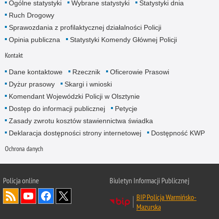
Ogólne statystyki
Wybrane statystyki
Statystyki dnia
Ruch Drogowy
Sprawozdania z profilaktycznej działalności Policji
Opinia publiczna
Statystyki Komendy Głównej Policji
Kontakt
Dane kontaktowe
Rzecznik
Oficerowie Prasowi
Dyżur prasowy
Skargi i wnioski
Komendant Wojewódzki Policji w Olsztynie
Dostęp do informacji publicznej
Petycje
Zasady zwrotu kosztów stawiennictwa świadka
Deklaracja dostępności strony internetowej
Dostępność KWP
Ochrona danych
Policja online
Biuletyn Informacji Publicznej
BIP Policja Warmińsko-
Mazurska