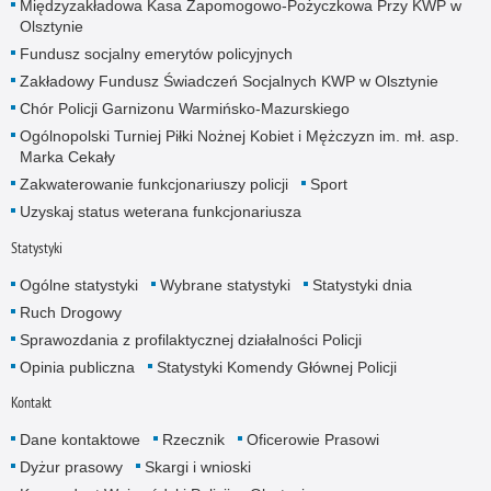
Międzyzakładowa Kasa Zapomogowo-Pożyczkowa Przy KWP w
Olsztynie
Fundusz socjalny emerytów policyjnych
Zakładowy Fundusz Świadczeń Socjalnych KWP w Olsztynie
Chór Policji Garnizonu Warmińsko-Mazurskiego
Ogólnopolski Turniej Piłki Nożnej Kobiet i Mężczyzn im. mł. asp.
Marka Cekały
Zakwaterowanie funkcjonariuszy policji
Sport
Uzyskaj status weterana funkcjonariusza
Statystyki
Ogólne statystyki
Wybrane statystyki
Statystyki dnia
Ruch Drogowy
Sprawozdania z profilaktycznej działalności Policji
Opinia publiczna
Statystyki Komendy Głównej Policji
Kontakt
Dane kontaktowe
Rzecznik
Oficerowie Prasowi
Dyżur prasowy
Skargi i wnioski