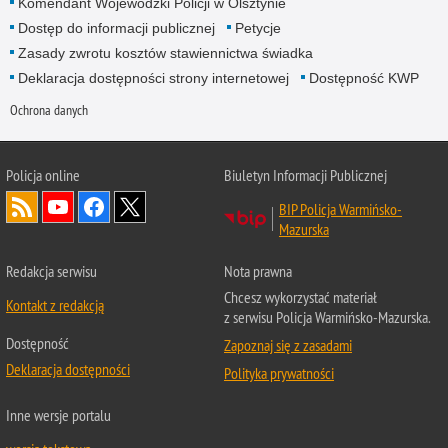
Komendant Wojewódzki Policji w Olsztynie
Dostęp do informacji publicznej
Petycje
Zasady zwrotu kosztów stawiennictwa świadka
Deklaracja dostępności strony internetowej
Dostępność KWP
Ochrona danych
Policja online
Biuletyn Informacji Publicznej
BIP Policja Warmińsko-
Mazurska
Redakcja serwisu
Nota prawna
Chcesz wykorzystać materiał
Kontakt z redakcją
z serwisu Policja Warmińsko-Mazurska.
Dostępność
Zapoznaj się z zasadami
Deklaracja dostępności
Polityka prywatności
Inne wersje portalu