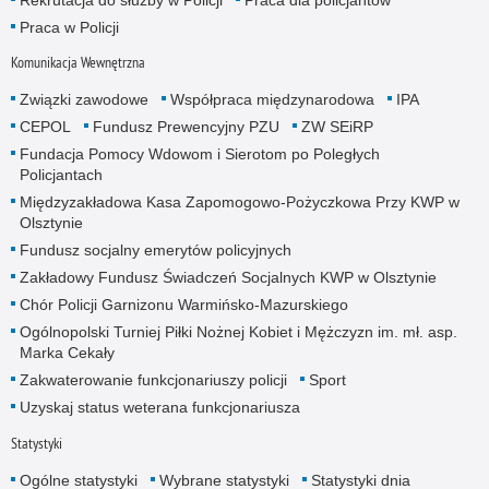
Rekrutacja do służby w Policji
Praca dla policjantów
Praca w Policji
Komunikacja Wewnętrzna
Związki zawodowe
Współpraca międzynarodowa
IPA
CEPOL
Fundusz Prewencyjny PZU
ZW SEiRP
Fundacja Pomocy Wdowom i Sierotom po Poległych
Policjantach
Międzyzakładowa Kasa Zapomogowo-Pożyczkowa Przy KWP w
Olsztynie
Fundusz socjalny emerytów policyjnych
Zakładowy Fundusz Świadczeń Socjalnych KWP w Olsztynie
Chór Policji Garnizonu Warmińsko-Mazurskiego
Ogólnopolski Turniej Piłki Nożnej Kobiet i Mężczyzn im. mł. asp.
Marka Cekały
Zakwaterowanie funkcjonariuszy policji
Sport
Uzyskaj status weterana funkcjonariusza
Statystyki
Ogólne statystyki
Wybrane statystyki
Statystyki dnia