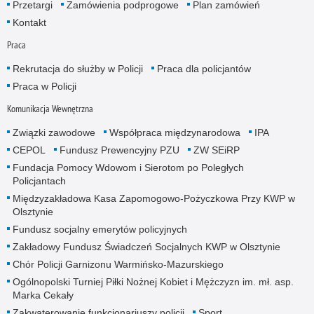
Przetargi
Zamówienia podprogowe
Plan zamówień
Kontakt
Praca
Rekrutacja do służby w Policji
Praca dla policjantów
Praca w Policji
Komunikacja Wewnętrzna
Związki zawodowe
Współpraca międzynarodowa
IPA
CEPOL
Fundusz Prewencyjny PZU
ZW SEiRP
Fundacja Pomocy Wdowom i Sierotom po Poległych
Policjantach
Międzyzakładowa Kasa Zapomogowo-Pożyczkowa Przy KWP w
Olsztynie
Fundusz socjalny emerytów policyjnych
Zakładowy Fundusz Świadczeń Socjalnych KWP w Olsztynie
Chór Policji Garnizonu Warmińsko-Mazurskiego
Ogólnopolski Turniej Piłki Nożnej Kobiet i Mężczyzn im. mł. asp.
Marka Cekały
Zakwaterowanie funkcjonariuszy policji
Sport