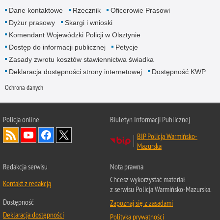
Dane kontaktowe
Rzecznik
Oficerowie Prasowi
Dyżur prasowy
Skargi i wnioski
Komendant Wojewódzki Policji w Olsztynie
Dostęp do informacji publicznej
Petycje
Zasady zwrotu kosztów stawiennictwa świadka
Deklaracja dostępności strony internetowej
Dostępność KWP
Ochrona danych
Policja online
Biuletyn Informacji Publicznej
BIP Policja Warmińsko-
Mazurska
Redakcja serwisu
Nota prawna
Chcesz wykorzystać materiał
Kontakt z redakcją
z serwisu Policja Warmińsko-Mazurska.
Dostępność
Zapoznaj się z zasadami
Deklaracja dostępności
Polityka prywatności