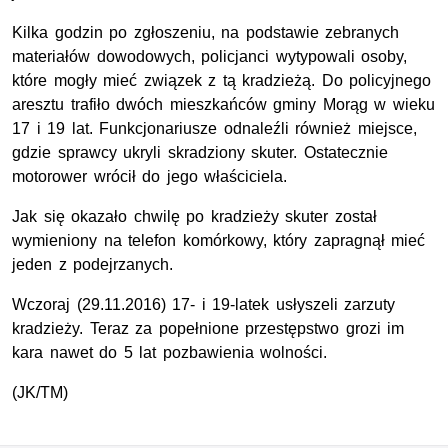
Kilka godzin po zgłoszeniu, na podstawie zebranych
materiałów dowodowych, policjanci wytypowali osoby,
które mogły mieć związek z tą kradzieżą. Do policyjnego
aresztu trafiło dwóch mieszkańców gminy Morąg w wieku
17 i 19 lat. Funkcjonariusze odnaleźli również miejsce,
gdzie sprawcy ukryli skradziony skuter. Ostatecznie
motorower wrócił do jego właściciela.
Jak się okazało chwilę po kradzieży skuter został
wymieniony na telefon komórkowy, który zapragnął mieć
jeden z podejrzanych.
Wczoraj (29.11.2016) 17- i 19-latek usłyszeli zarzuty
kradzieży. Teraz za popełnione przestępstwo grozi im
kara nawet do 5 lat pozbawienia wolności.
(JK/TM)