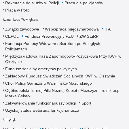
Rekrutacja do służby w Policji
Praca dla policjantów
Praca w Policji
Komunikacja Wewnętrzna
Związki zawodowe
Współpraca międzynarodowa
IPA
CEPOL
Fundusz Prewencyjny PZU
ZW SEiRP
Fundacja Pomocy Wdowom i Sierotom po Poległych
Policjantach
Międzyzakładowa Kasa Zapomogowo-Pożyczkowa Przy KWP w
Olsztynie
Fundusz socjalny emerytów policyjnych
Zakładowy Fundusz Świadczeń Socjalnych KWP w Olsztynie
Chór Policji Garnizonu Warmińsko-Mazurskiego
Ogólnopolski Turniej Piłki Nożnej Kobiet i Mężczyzn im. mł. asp.
Marka Cekały
Zakwaterowanie funkcjonariuszy policji
Sport
Uzyskaj status weterana funkcjonariusza
Statystyki