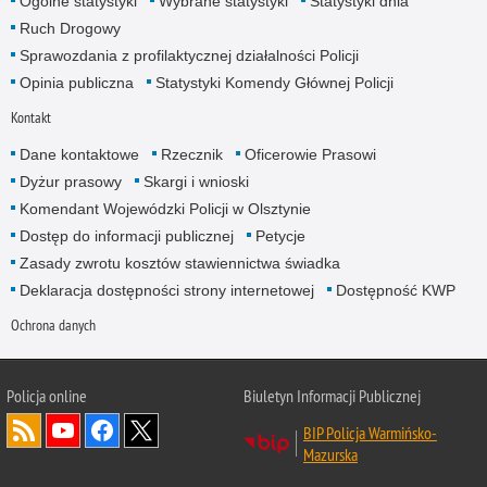
Ogólne statystyki
Wybrane statystyki
Statystyki dnia
Ruch Drogowy
Sprawozdania z profilaktycznej działalności Policji
Opinia publiczna
Statystyki Komendy Głównej Policji
Kontakt
Dane kontaktowe
Rzecznik
Oficerowie Prasowi
Dyżur prasowy
Skargi i wnioski
Komendant Wojewódzki Policji w Olsztynie
Dostęp do informacji publicznej
Petycje
Zasady zwrotu kosztów stawiennictwa świadka
Deklaracja dostępności strony internetowej
Dostępność KWP
Ochrona danych
Policja online
Biuletyn Informacji Publicznej
BIP Policja Warmińsko-
Mazurska