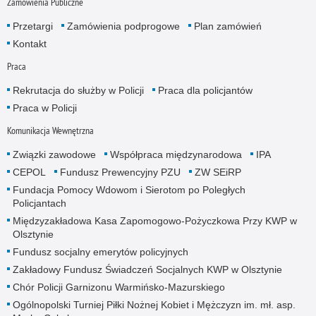
Zamówienia Publiczne
Przetargi
Zamówienia podprogowe
Plan zamówień
Kontakt
Praca
Rekrutacja do służby w Policji
Praca dla policjantów
Praca w Policji
Komunikacja Wewnętrzna
Związki zawodowe
Współpraca międzynarodowa
IPA
CEPOL
Fundusz Prewencyjny PZU
ZW SEiRP
Fundacja Pomocy Wdowom i Sierotom po Poległych
Policjantach
Międzyzakładowa Kasa Zapomogowo-Pożyczkowa Przy KWP w
Olsztynie
Fundusz socjalny emerytów policyjnych
Zakładowy Fundusz Świadczeń Socjalnych KWP w Olsztynie
Chór Policji Garnizonu Warmińsko-Mazurskiego
Ogólnopolski Turniej Piłki Nożnej Kobiet i Mężczyzn im. mł. asp.