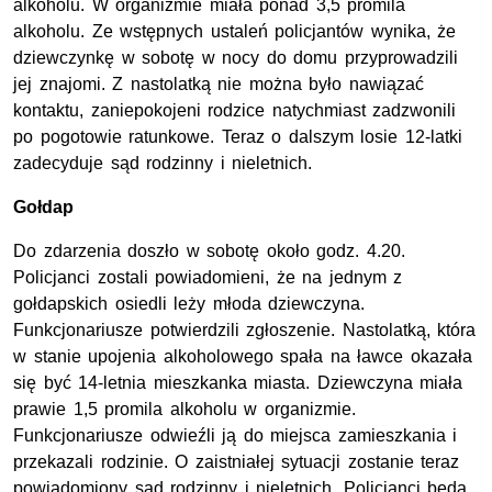
alkoholu. W organizmie miała ponad 3,5 promila
alkoholu. Ze wstępnych ustaleń policjantów wynika, że
dziewczynkę w sobotę w nocy do domu przyprowadzili
jej znajomi. Z nastolatką nie można było nawiązać
kontaktu, zaniepokojeni rodzice natychmiast zadzwonili
po pogotowie ratunkowe. Teraz o dalszym losie 12-latki
zadecyduje sąd rodzinny i nieletnich.
Gołdap
Do zdarzenia doszło w sobotę około godz. 4.20.
Policjanci zostali powiadomieni, że na jednym z
gołdapskich osiedli leży młoda dziewczyna.
Funkcjonariusze potwierdzili zgłoszenie. Nastolatką, która
w stanie upojenia alkoholowego spała na ławce okazała
się być 14-letnia mieszkanka miasta. Dziewczyna miała
prawie 1,5 promila alkoholu w organizmie.
Funkcjonariusze odwieźli ją do miejsca zamieszkania i
przekazali rodzinie. O zaistniałej sytuacji zostanie teraz
powiadomiony sąd rodzinny i nieletnich. Policjanci będą