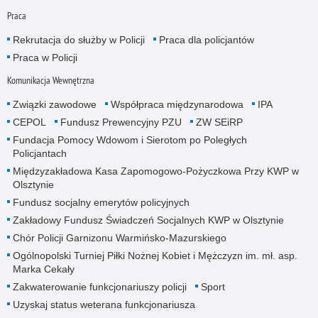
Praca
Rekrutacja do służby w Policji
Praca dla policjantów
Praca w Policji
Komunikacja Wewnętrzna
Związki zawodowe
Współpraca międzynarodowa
IPA
CEPOL
Fundusz Prewencyjny PZU
ZW SEiRP
Fundacja Pomocy Wdowom i Sierotom po Poległych
Policjantach
Międzyzakładowa Kasa Zapomogowo-Pożyczkowa Przy KWP w
Olsztynie
Fundusz socjalny emerytów policyjnych
Zakładowy Fundusz Świadczeń Socjalnych KWP w Olsztynie
Chór Policji Garnizonu Warmińsko-Mazurskiego
Ogólnopolski Turniej Piłki Nożnej Kobiet i Mężczyzn im. mł. asp.
Marka Cekały
Zakwaterowanie funkcjonariuszy policji
Sport
Uzyskaj status weterana funkcjonariusza