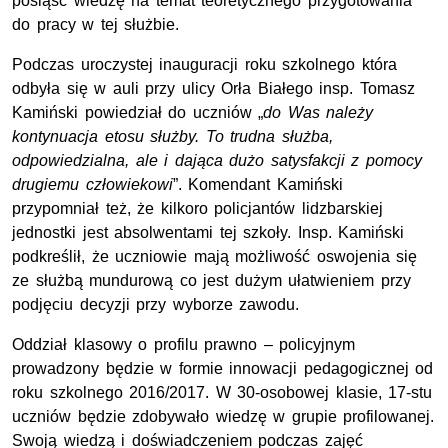
posiąść wiedzę na temat teoretycznego przygotowania
do pracy w tej służbie.
Podczas uroczystej inauguracji roku szkolnego która
odbyła się w auli przy ulicy Orła Białego insp. Tomasz
Kamiński powiedział do uczniów „
do Was należy
kontynuacja etosu służby. To trudna służba,
odpowiedzialna, ale i dająca dużo satysfakcji z pomocy
drugiemu człowiekowi
”. Komendant Kamiński
przypomniał też, że kilkoro policjantów lidzbarskiej
jednostki jest absolwentami tej szkoły. Insp. Kamiński
podkreślił, że uczniowie mają możliwość oswojenia się
ze służbą mundurową co jest dużym ułatwieniem przy
podjęciu decyzji przy wyborze zawodu.
Oddział klasowy o profilu prawno – policyjnym
prowadzony będzie w formie innowacji pedagogicznej od
roku szkolnego 2016/2017. W 30-osobowej klasie, 17-stu
uczniów będzie zdobywało wiedzę w grupie profilowanej.
Swoją wiedzą i doświadczeniem podczas zajęć