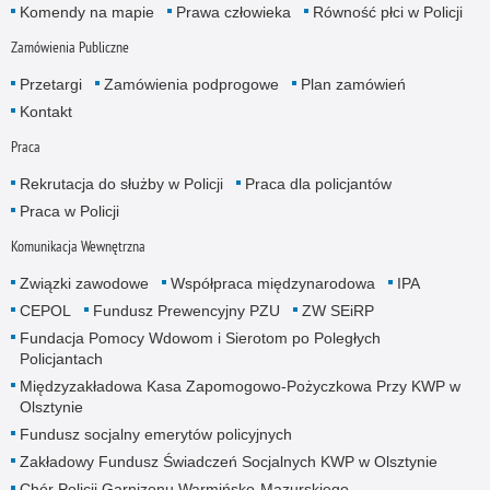
Komendy na mapie
Prawa człowieka
Równość płci w Policji
Zamówienia Publiczne
Przetargi
Zamówienia podprogowe
Plan zamówień
Kontakt
Praca
Rekrutacja do służby w Policji
Praca dla policjantów
Praca w Policji
Komunikacja Wewnętrzna
Związki zawodowe
Współpraca międzynarodowa
IPA
CEPOL
Fundusz Prewencyjny PZU
ZW SEiRP
Fundacja Pomocy Wdowom i Sierotom po Poległych
Policjantach
Międzyzakładowa Kasa Zapomogowo-Pożyczkowa Przy KWP w
Olsztynie
Fundusz socjalny emerytów policyjnych
Zakładowy Fundusz Świadczeń Socjalnych KWP w Olsztynie
Chór Policji Garnizonu Warmińsko-Mazurskiego