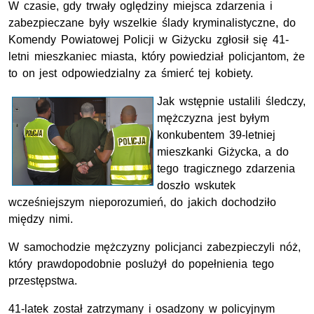
W czasie, gdy trwały oględziny miejsca zdarzenia i
zabezpieczane były wszelkie ślady kryminalistyczne, do
Komendy Powiatowej Policji w Giżycku zgłosił się 41-
letni mieszkaniec miasta, który powiedział policjantom, że
to on jest odpowiedzialny za śmierć tej kobiety.
Jak wstępnie ustalili śledczy,
mężczyzna jest byłym
konkubentem 39-letniej
mieszkanki Giżycka, a do
tego tragicznego zdarzenia
doszło wskutek
wcześniejszym nieporozumień, do jakich dochodziło
między nimi.
W samochodzie mężczyzny policjanci zabezpieczyli nóż,
który prawdopodobnie poslużył do popełnienia tego
przestępstwa.
41-latek został zatrzymany i osadzony w policyjnym