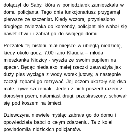
dołączył do Saby, która w poniedziałek zamieszkała w
domu policjanta. Tego dnia funkcjonariusz przygarnął
pierwsze ze szczeniąt. Kiedy wczoraj przyniesiono
drugiego zwierzaka do komendy, policjant nie wahał się
nawet chwili i zabrał go do swojego domu.
Poczatek tej historii miał miejsce w ubiegłą niedzielę,
kiedy około godz. 7:00 rano Klaudia – młoda
mieszkanka Nidzicy - wyszła ze swoim pupilem na
spacer. Będąc niedaleko małej rzeczki zauważyła jak
duży pies wyciąga z wody worek jutowy, a następnie
zaczął zębami go rozrywać. Jej oczom ukazały się dwa
małe, żywe szczeniaki. Jeden z nich poszedł razem z
dorosłym psem, natomiast drugi, przestraszony, schował
się pod koszem na śmieci.
Dziewczyna niewiele myśląc zabrała go do domu i
opowiedziała babci o całym zdarzeniu. Ta z kolei
powiadomiła nidzickich policjantów.