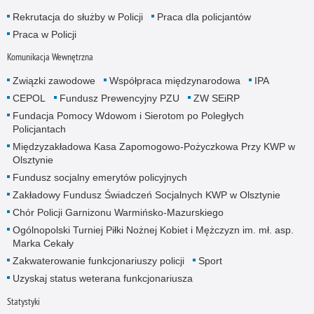
Rekrutacja do służby w Policji
Praca dla policjantów
Praca w Policji
Komunikacja Wewnętrzna
Związki zawodowe
Współpraca międzynarodowa
IPA
CEPOL
Fundusz Prewencyjny PZU
ZW SEiRP
Fundacja Pomocy Wdowom i Sierotom po Poległych
Policjantach
Międzyzakładowa Kasa Zapomogowo-Pożyczkowa Przy KWP w
Olsztynie
Fundusz socjalny emerytów policyjnych
Zakładowy Fundusz Świadczeń Socjalnych KWP w Olsztynie
Chór Policji Garnizonu Warmińsko-Mazurskiego
Ogólnopolski Turniej Piłki Nożnej Kobiet i Mężczyzn im. mł. asp.
Marka Cekały
Zakwaterowanie funkcjonariuszy policji
Sport
Uzyskaj status weterana funkcjonariusza
Statystyki