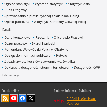
Ogólne statystyki
Wybrane statystyki
Statystyki dnia
Ruch Drogowy
Sprawozdania z profilaktycznej działalności Policji
Opinia publiczna
Statystyki Komendy Głównej Policji
Kontakt
Dane kontaktowe
Rzecznik
Oficerowie Prasowi
Dyżur prasowy
Skargi i wnioski
Komendant Wojewódzki Policji w Olsztynie
Dostęp do informacji publicznej
Petycje
Zasady zwrotu kosztów stawiennictwa świadka
Deklaracja dostępności strony internetowej
Dostępność KWP
Ochrona danych
Policja online
Biuletyn Informacji Publicznej
BIP Policja Warmińsko-
Mazurska