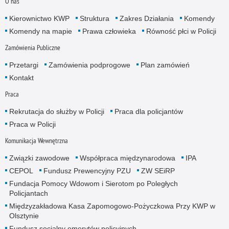
O nas
Kierownictwo KWP
Struktura
Zakres Działania
Komendy
Komendy na mapie
Prawa człowieka
Równość płci w Policji
Zamówienia Publiczne
Przetargi
Zamówienia podprogowe
Plan zamówień
Kontakt
Praca
Rekrutacja do służby w Policji
Praca dla policjantów
Praca w Policji
Komunikacja Wewnętrzna
Związki zawodowe
Współpraca międzynarodowa
IPA
CEPOL
Fundusz Prewencyjny PZU
ZW SEiRP
Fundacja Pomocy Wdowom i Sierotom po Poległych
Policjantach
Międzyzakładowa Kasa Zapomogowo-Pożyczkowa Przy KWP w
Olsztynie
Fundusz socjalny emerytów policyjnych