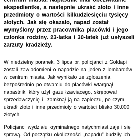
ekspedientkę, a następnie ukraść złoto i inne
przedmioty o wartości kilkudziesięciu tysięcy
złotych. Jak się okazało, napad został
wymyślony przez pracownika placówki i jego
członka rodziny. 23-latka i 30-latek już usłyszeli
zarzuty kradzieży.
W niedzielny poranek, 3 lipca br. policjanci z Gołdapi
zostali zawiadomieni o napadzie na jeden z lombardów
w centrum miasta. Jak wynikało ze zgłoszenia,
bezpośrednio po otwarciu do placówki wtargnął
napastnik, który użył gazu łzawiącego, skrępował
sprzedawczynię i zamknął ją na zapleczu, po czym
ukradł złoto i inne przedmioty o wartości blisko 30.000
złotych.
Policjanci wydziału kryminalnego natychmiast zajęli się
sprawą. Od początku okoliczności „napadu” budziły ich