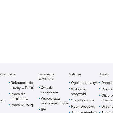
iczne
Praca
Komunikacja
Statystyki
Kontakt
Wewnętrzna
Rekrutacja do
Ogólne statystyki
Dane k
Związki
służby w Policji
Wybrane
Rzeczn
zawodowe
e
Praca dla
statystyki
Oficer
Współpraca
policjantów
ień
Statystyki dnia
Prasow
międzynarodowa
Praca w Policji
Ruch Drogowy
Dyżur 
IPA
Sprawozdania z
Skargi 