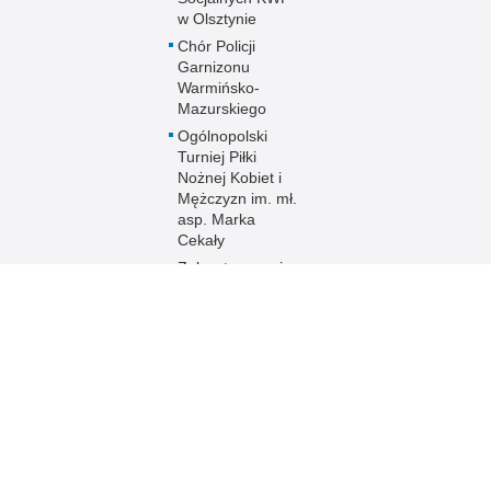
w Olsztynie
Chór Policji
Garnizonu
Warmińsko-
Mazurskiego
Ogólnopolski
Turniej Piłki
Nożnej Kobiet i
Mężczyzn im. mł.
asp. Marka
Cekały
Zakwaterowanie
funkcjonariuszy
policji
Sport
Uzyskaj status
weterana
funkcjonariusza