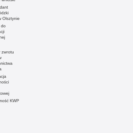
dant
dzki
 w Olsztynie
 do
cji
nej
 zwrotu
w
nnictwa
a
acja
ności
towej
pność KWP