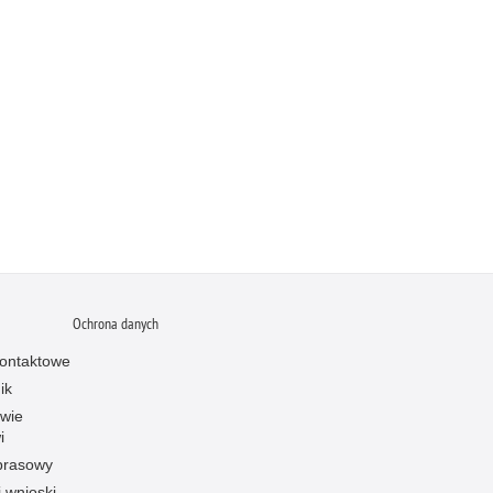
Ochrona danych
ontaktowe
ik
owie
i
prasowy
i wnioski