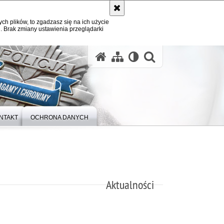
ych plików, to zgadzasz się na ich użycie
. Brak zmiany ustawienia przeglądarki
otwórz wysz
NTAKT
OCHRONA DANYCH
Aktualności