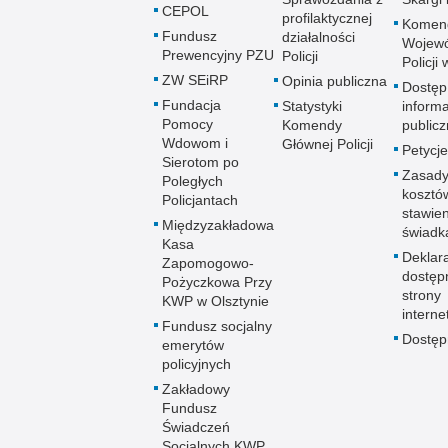
CEPOL
profilaktycznej
Komen
Fundusz
działalności
Wojewó
Prewencyjny PZU
Policji
Policji
ZW SEiRP
Opinia publiczna
Dostęp
Fundacja
Statystyki
informa
Pomocy
Komendy
publicz
Wdowom i
Głównej Policji
Petycje
Sierotom po
Zasady
Poległych
kosztó
Policjantach
stawie
Międzyzakładowa
świadk
Kasa
Deklar
Zapomogowo-
dostęp
Pożyczkowa Przy
strony
KWP w Olsztynie
interne
Fundusz socjalny
Dostę
emerytów
policyjnych
Zakładowy
Fundusz
Świadczeń
Socjalnych KWP