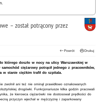
m.
we – został potrącony przez
Powrót
Drukuj
 do którego doszło w nocy na ulicy Warszawskiej w
00 samochód ciężarowy potrącił jednego z pracowników,
w stanie ciężkim trafił do szpitala.
ie zwolnił ani też nie ominął prawidłowo oznakowanych
olsztyńskiej drogówki. Funkcjonariusze kilka godzin pracowali
ynika, że kierowca ciężarówki nie dostosował prędkości do
obecną przyczyn wjechał w mężczyznę i zaparkowany