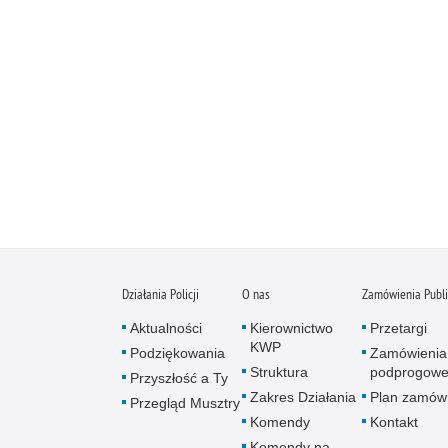
Działania Policji
O nas
Zamówienia Publ
Aktualności
Kierownictwo
Przetargi
KWP
Podziękowania
Zamówienia
Struktura
podprogow
Przyszłość a Ty
Zakres Działania
Plan zamów
Przegląd Musztry
Komendy
Kontakt
Komendy na