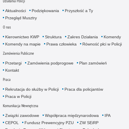
Działania Policji
Aktualności
Podziękowania
Przyszłość a Ty
Przegląd Musztry
O nas
Kierownictwo KWP
Struktura
Zakres Działania
Komendy
Komendy na mapie
Prawa człowieka
Równość płci w Policji
Zamówienia Publiczne
Przetargi
Zamówienia podprogowe
Plan zamówień
Kontakt
Praca
Rekrutacja do służby w Policji
Praca dla policjantów
Praca w Policji
Komunikacja Wewnętrzna
Związki zawodowe
Współpraca międzynarodowa
IPA
CEPOL
Fundusz Prewencyjny PZU
ZW SEiRP