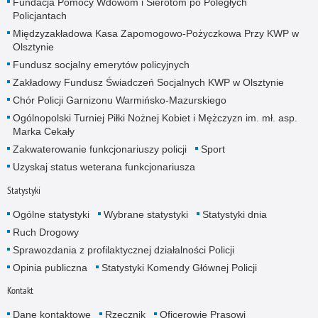
Fundacja Pomocy Wdowom i Sierotom po Poległych
Policjantach
Międzyzakładowa Kasa Zapomogowo-Pożyczkowa Przy KWP w
Olsztynie
Fundusz socjalny emerytów policyjnych
Zakładowy Fundusz Świadczeń Socjalnych KWP w Olsztynie
Chór Policji Garnizonu Warmińsko-Mazurskiego
Ogólnopolski Turniej Piłki Nożnej Kobiet i Mężczyzn im. mł. asp.
Marka Cekały
Zakwaterowanie funkcjonariuszy policji
Sport
Uzyskaj status weterana funkcjonariusza
Statystyki
Ogólne statystyki
Wybrane statystyki
Statystyki dnia
Ruch Drogowy
Sprawozdania z profilaktycznej działalności Policji
Opinia publiczna
Statystyki Komendy Głównej Policji
Kontakt
Dane kontaktowe
Rzecznik
Oficerowie Prasowi