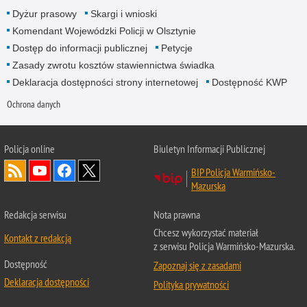
Dyżur prasowy
Skargi i wnioski
Komendant Wojewódzki Policji w Olsztynie
Dostęp do informacji publicznej
Petycje
Zasady zwrotu kosztów stawiennictwa świadka
Deklaracja dostępności strony internetowej
Dostępność KWP
Ochrona danych
Policja online
Biuletyn Informacji Publicznej
BIP Policja Warmińsko-
Mazurska
Redakcja serwisu
Nota prawna
Chcesz wykorzystać materiał
Kontakt z redakcją
z serwisu Policja Warmińsko-Mazurska.
Dostępność
Zapoznaj się z zasadami
Deklaracja dostępności
Polityka prywatności