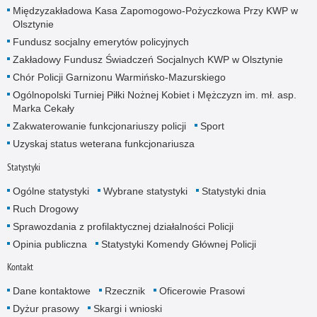
Międzyzakładowa Kasa Zapomogowo-Pożyczkowa Przy KWP w
Olsztynie
Fundusz socjalny emerytów policyjnych
Zakładowy Fundusz Świadczeń Socjalnych KWP w Olsztynie
Chór Policji Garnizonu Warmińsko-Mazurskiego
Ogólnopolski Turniej Piłki Nożnej Kobiet i Mężczyzn im. mł. asp.
Marka Cekały
Zakwaterowanie funkcjonariuszy policji
Sport
Uzyskaj status weterana funkcjonariusza
Statystyki
Ogólne statystyki
Wybrane statystyki
Statystyki dnia
Ruch Drogowy
Sprawozdania z profilaktycznej działalności Policji
Opinia publiczna
Statystyki Komendy Głównej Policji
Kontakt
Dane kontaktowe
Rzecznik
Oficerowie Prasowi
Dyżur prasowy
Skargi i wnioski