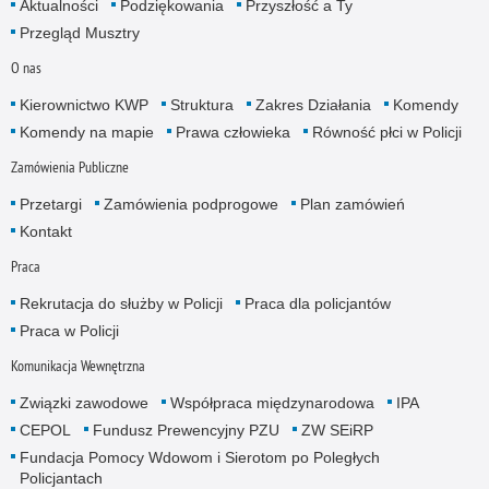
Aktualności
Podziękowania
Przyszłość a Ty
Przegląd Musztry
O nas
Kierownictwo KWP
Struktura
Zakres Działania
Komendy
Komendy na mapie
Prawa człowieka
Równość płci w Policji
Zamówienia Publiczne
Przetargi
Zamówienia podprogowe
Plan zamówień
Kontakt
Praca
Rekrutacja do służby w Policji
Praca dla policjantów
Praca w Policji
Komunikacja Wewnętrzna
Związki zawodowe
Współpraca międzynarodowa
IPA
CEPOL
Fundusz Prewencyjny PZU
ZW SEiRP
Fundacja Pomocy Wdowom i Sierotom po Poległych
Policjantach