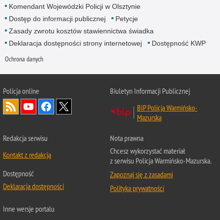
Komendant Wojewódzki Policji w Olsztynie
Dostęp do informacji publicznej
Petycje
Zasady zwrotu kosztów stawiennictwa świadka
Deklaracja dostępności strony internetowej
Dostępność KWP
Ochrona danych
Policja online
Biuletyn Informacji Publicznej
BIP Policja Warmińsko-
Mazurska
Redakcja serwisu
Nota prawna
Chcesz wykorzystać materiał
Kontakt z redakcją
z serwisu Policja Warmińsko-Mazurska.
Dostępność
Zapoznaj się z zasadami
Deklaracja dostępności
Polityka prywatności
Inne wersje portalu