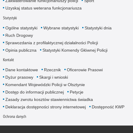
Zakwaterowanie funkcjonariuszy policji
Sport
Uzyskaj status weterana funkcjonariusza
Statystyki
Ogólne statystyki
Wybrane statystyki
Statystyki dnia
Ruch Drogowy
Sprawozdania z profilaktycznej działalności Policji
Opinia publiczna
Statystyki Komendy Głównej Policji
Kontakt
Dane kontaktowe
Rzecznik
Oficerowie Prasowi
Dyżur prasowy
Skargi i wnioski
Komendant Wojewódzki Policji w Olsztynie
Dostęp do informacji publicznej
Petycje
Zasady zwrotu kosztów stawiennictwa świadka
Deklaracja dostępności strony internetowej
Dostępność KWP
Ochrona danych