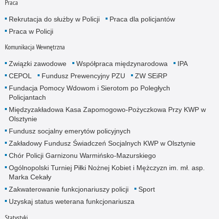
Praca
Rekrutacja do służby w Policji
Praca dla policjantów
Praca w Policji
Komunikacja Wewnętrzna
Związki zawodowe
Współpraca międzynarodowa
IPA
CEPOL
Fundusz Prewencyjny PZU
ZW SEiRP
Fundacja Pomocy Wdowom i Sierotom po Poległych
Policjantach
Międzyzakładowa Kasa Zapomogowo-Pożyczkowa Przy KWP w
Olsztynie
Fundusz socjalny emerytów policyjnych
Zakładowy Fundusz Świadczeń Socjalnych KWP w Olsztynie
Chór Policji Garnizonu Warmińsko-Mazurskiego
Ogólnopolski Turniej Piłki Nożnej Kobiet i Mężczyzn im. mł. asp.
Marka Cekały
Zakwaterowanie funkcjonariuszy policji
Sport
Uzyskaj status weterana funkcjonariusza
Statystyki