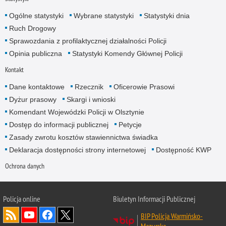
Ogólne statystyki
Wybrane statystyki
Statystyki dnia
Ruch Drogowy
Sprawozdania z profilaktycznej działalności Policji
Opinia publiczna
Statystyki Komendy Głównej Policji
Kontakt
Dane kontaktowe
Rzecznik
Oficerowie Prasowi
Dyżur prasowy
Skargi i wnioski
Komendant Wojewódzki Policji w Olsztynie
Dostęp do informacji publicznej
Petycje
Zasady zwrotu kosztów stawiennictwa świadka
Deklaracja dostępności strony internetowej
Dostępność KWP
Ochrona danych
Policja online
Biuletyn Informacji Publicznej
BIP Policja Warmińsko-
Mazurska