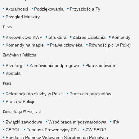
Aktualności
Podziękowania
Przyszłość a Ty
Przegląd Musztry
O nas
Kierownictwo KWP
Struktura
Zakres Działania
Komendy
Komendy na mapie
Prawa człowieka
Równość płci w Policji
Zamówienia Publiczne
Przetargi
Zamówienia podprogowe
Plan zamówień
Kontakt
Praca
Rekrutacja do służby w Policji
Praca dla policjantów
Praca w Policji
Komunikacja Wewnętrzna
Związki zawodowe
Współpraca międzynarodowa
IPA
CEPOL
Fundusz Prewencyjny PZU
ZW SEiRP
Fundacja Pomocy Wdowom i Sierotom po Poległych