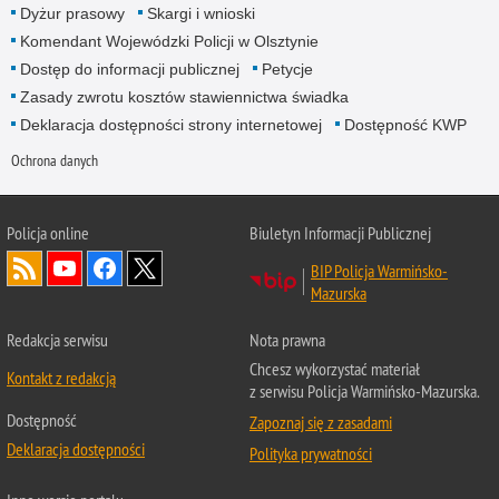
Dyżur prasowy
Skargi i wnioski
Komendant Wojewódzki Policji w Olsztynie
Dostęp do informacji publicznej
Petycje
Zasady zwrotu kosztów stawiennictwa świadka
Deklaracja dostępności strony internetowej
Dostępność KWP
Ochrona danych
Policja online
Biuletyn Informacji Publicznej
BIP Policja Warmińsko-
Mazurska
Redakcja serwisu
Nota prawna
Chcesz wykorzystać materiał
Kontakt z redakcją
z serwisu Policja Warmińsko-Mazurska.
Dostępność
Zapoznaj się z zasadami
Deklaracja dostępności
Polityka prywatności