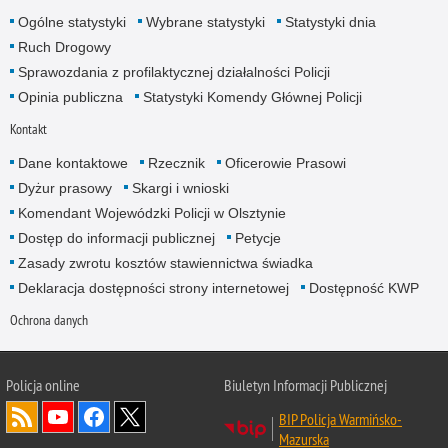
Ogólne statystyki
Wybrane statystyki
Statystyki dnia
Ruch Drogowy
Sprawozdania z profilaktycznej działalności Policji
Opinia publiczna
Statystyki Komendy Głównej Policji
Kontakt
Dane kontaktowe
Rzecznik
Oficerowie Prasowi
Dyżur prasowy
Skargi i wnioski
Komendant Wojewódzki Policji w Olsztynie
Dostęp do informacji publicznej
Petycje
Zasady zwrotu kosztów stawiennictwa świadka
Deklaracja dostępności strony internetowej
Dostępność KWP
Ochrona danych
Policja online
Biuletyn Informacji Publicznej
BIP Policja Warmińsko-
Mazurska