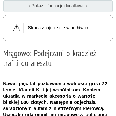
↓ Pokaż informacje dodatkowe ↓
Strona znajduje się w archiwum.
Mrągowo: Podejrzani o kradzież
trafili do aresztu
Nawet pięć lat pozbawienia wolności grozi 22-
letniej Klaudii K. i jej wspólnikom. Kobieta
ukradła w markecie akcesoria o wartości
bliskiej 500 złotych. Następnie odjechała
skradzionym autem z nietrzeźwym kierowcą.
Ucieczkę udaremnili im mrągowscy policjanci