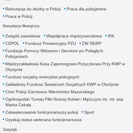
Rekrutacja do służby w Policji
Praca dla policjantów
Praca w Policji
Komunikacja Wewnętrzna
Związki zawodowe
Współpraca międzynarodowa
IPA
CEPOL
Fundusz Prewencyjny PZU
ZW SEiRP
Fundacja Pomocy Wdowom i Sierotom po Poległych
Policjantach
Międzyzakładowa Kasa Zapomogowo-Pożyczkowa Przy KWP w
Olsztynie
Fundusz socjalny emerytów policyjnych
Zakładowy Fundusz Świadczeń Socjalnych KWP w Olsztynie
Chór Policji Garnizonu Warmińsko-Mazurskiego
Ogólnopolski Turniej Piłki Nożnej Kobiet i Mężczyzn im. mł. asp.
Marka Cekały
Zakwaterowanie funkcjonariuszy policji
Sport
Uzyskaj status weterana funkcjonariusza
Statystyki