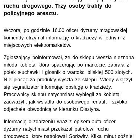
ruchu drogowego. Trzy osoby trafiły do
policyjnego aresztu.
Wczoraj po godzinie 16.00 oficer dyżurny mrągowskiej
komendy otrzymał informację o kradzieży w jednym z
miejscowych elektromarketów.
Zgłaszający poinformował, że do sklepu weszła nieznana
młoda kobieta, która spacerując po markecie, zabrała z
półek słuchawki i głośnik o wartości bliskiej 500 złotych.
Nie płacąc za produkty wyszła ze sklepu. Wtedy włączył
się sygnalizator informując obsługę o kradzieży.
Pracownicy sklepu natychmiast wybiegli za kobietą I
zauważyli, jak wsiadła do osobowego renault I szybko
odjechała obwodnicą w kierunku Olsztyna.
Informację o zdarzeniu wraz z opisem auta oficer
dyżurny natychmiast przekazał patrolowi ruchu
drogowego, który patrolował Sorkwity. Kilka minut później