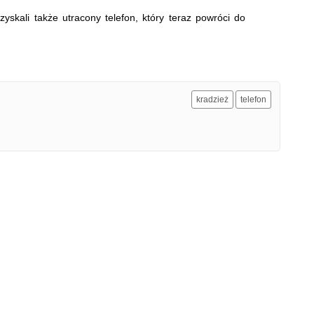
zyskali także utracony telefon, który teraz powróci do
kradzież
telefon