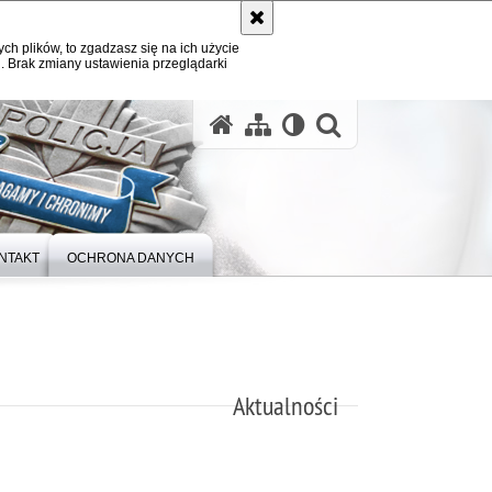
ych plików, to zgadzasz się na ich użycie
. Brak zmiany ustawienia przeglądarki
otwórz wysz
NTAKT
OCHRONA DANYCH
Aktualności