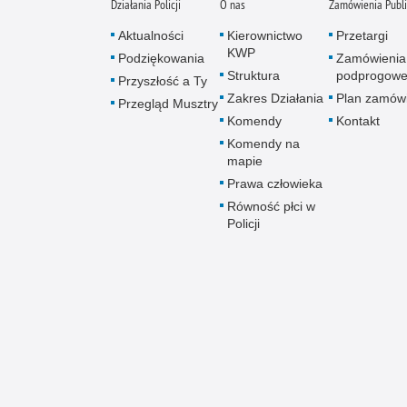
Działania Policji
O nas
Zamówienia Publ
Aktualności
Kierownictwo
Przetargi
KWP
Podziękowania
Zamówienia
Struktura
podprogow
Przyszłość a Ty
Zakres Działania
Plan zamów
Przegląd Musztry
Komendy
Kontakt
Komendy na
mapie
Prawa człowieka
Równość płci w
Policji