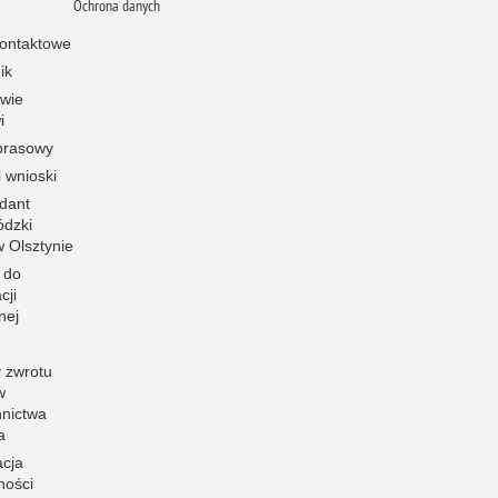
Ochrona danych
ontaktowe
ik
owie
i
prasowy
i wnioski
dant
dzki
 w Olsztynie
 do
cji
nej
 zwrotu
w
nnictwa
a
acja
ności