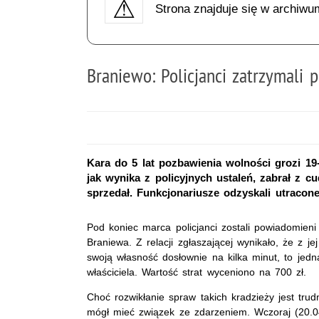
Strona znajduje się w archiwu
Braniewo: Policjanci zatrzymali 
Kara do 5 lat pozbawienia wolności grozi 19
jak wynika z policyjnych ustaleń, zabrał z c
sprzedał. Funkcjonariusze odzyskali utracone 
Pod koniec marca policjanci zostali powiadomieni 
Braniewa. Z relacji zgłaszającej wynikało, że z je
swoją własność dosłownie na kilka minut, to jedn
właściciela. Wartość strat wyceniono na 700 zł.
Choć rozwikłanie spraw takich kradzieży jest trud
mógł mieć związek ze zdarzeniem. Wczoraj (20.04