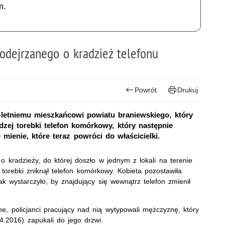
m.
podejrzanego o kradzież telefonu
Powrót
Drukuj
-letniemu mieszkańcowi powiatu braniewskiego, który
udzej torebki telefon komórkowy, który następnie
mienie, które teraz powróci do właścicielki.
o kradzieży, do której doszło w jednym z lokali na terenie
j torebki zniknął telefon komórkowy. Kobieta pozostawiła
ak wystarczyło, by znajdujący się wewnątrz telefon zmienił
ne, policjanci pracujący nad nią wytypowali mężczyznę, który
.2016) zapukali do jego drzwi.