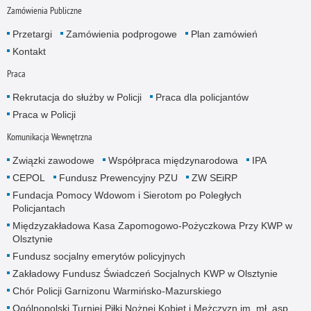
Zamówienia Publiczne
Przetargi
Zamówienia podprogowe
Plan zamówień
Kontakt
Praca
Rekrutacja do służby w Policji
Praca dla policjantów
Praca w Policji
Komunikacja Wewnętrzna
Związki zawodowe
Współpraca międzynarodowa
IPA
CEPOL
Fundusz Prewencyjny PZU
ZW SEiRP
Fundacja Pomocy Wdowom i Sierotom po Poległych
Policjantach
Międzyzakładowa Kasa Zapomogowo-Pożyczkowa Przy KWP w
Olsztynie
Fundusz socjalny emerytów policyjnych
Zakładowy Fundusz Świadczeń Socjalnych KWP w Olsztynie
Chór Policji Garnizonu Warmińsko-Mazurskiego
Ogólnopolski Turniej Piłki Nożnej Kobiet i Mężczyzn im. mł. asp.