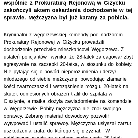
wspólnie z Prokuraturą Rejonową w Giżycku
zakończyli aktem oskarżenia dochodzenie w tej
sprawie. Mężczyzna był już karany za pobicia.
Kryminalni z węgorzewskiej komendy pod nadzorem
Prokuratury Rejonowej w Giżycku prowadzili
dochodzenie przeciwko mieszkańcowi Węgorzewa. Z
ustaleń policjantów wynika, że 28-latek zareagował zbyt
agresywnie na zaczepki 20-latka, w stosunku do kobiety.
Nie pytając się o powód nieporozumienia uderzył
młodszego od siebie mężczyznę, powodując złamanie
kości twarzoczaszki i wstrząśnienie mózgu. 20-latek na
skutek odniesionych obrażeń trafił do szpitala w
Olsztynie, a matka złożyła zawiadomienie na komendzie
w Węgorzewie. Pobity mężczyzna nie znał swojego
oprawcy. Zebrany materiał dowodowy pozwolił
wytypować i ustalić sprawcę. Mężczyzna usłyszał zarzut
uszkodzenia ciała, do którego się przyznał. W