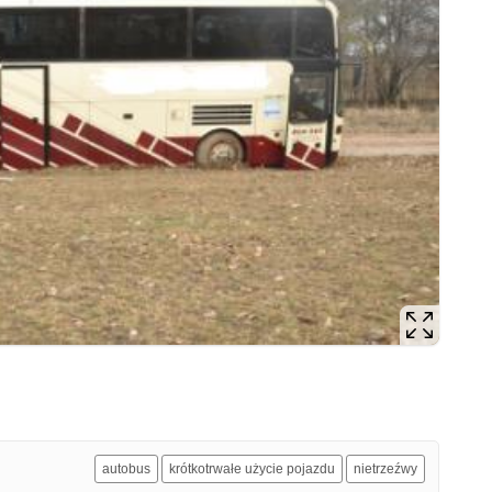
autobus
krótkotrwałe użycie pojazdu
nietrzeźwy