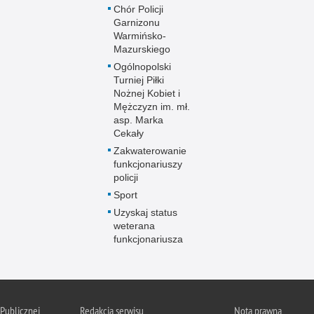
Chór Policji
Garnizonu
Warmińsko-
Mazurskiego
Ogólnopolski
Turniej Piłki
Nożnej Kobiet i
Mężczyzn im. mł.
asp. Marka
Cekały
Zakwaterowanie
funkcjonariuszy
policji
Sport
Uzyskaj status
weterana
funkcjonariusza
 Publicznej
Redakcja serwisu
Nota prawna