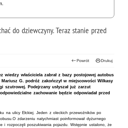
m.
hać do dziewczyny. Teraz stanie przed
Powrót
Drukuj
bez wiedzy właściciela zabrał z bazy postojowej autobus
i. Mariusz G. podróż zakończył w miejscowości Wilkasy
i szutrowej. Podejrzany usłyszał już zarzut
ieodpowiedzialne zachowanie będzie odpowiadał przed
u na ulicy Ełckiej. Jeden z oleckich przewoźników po
utobusu.O zdarzeniu natychmiast poinformował dyżurnego
nie i rozpoczęli poszukiwania pojazdu. Wstępnie ustalono, że