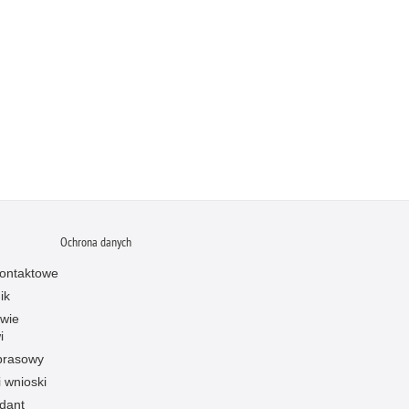
Ochrona danych
ontaktowe
ik
owie
i
prasowy
i wnioski
dant