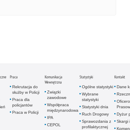
iczne
Praca
Komunikacja
Statystyki
Kontakt
Wewnętrzna
Rekrutacja do
Ogólne statystyki
Dane k
Związki
służby w Policji
Wybrane
Rzeczn
zawodowe
e
Praca dla
statystyki
Oficer
Współpraca
policjantów
ień
Statystyki dnia
Prasow
międzynarodowa
Praca w Policji
Ruch Drogowy
Dyżur 
IPA
Sprawozdania z
Skargi 
CEPOL
profilaktycznej
Komen