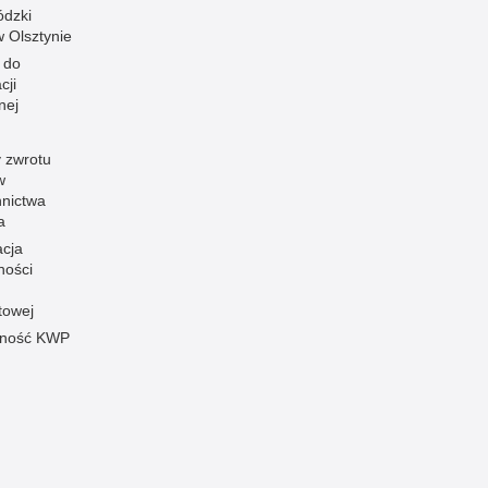
dzki
 w Olsztynie
 do
cji
nej
 zwrotu
w
nnictwa
a
acja
ności
towej
pność KWP