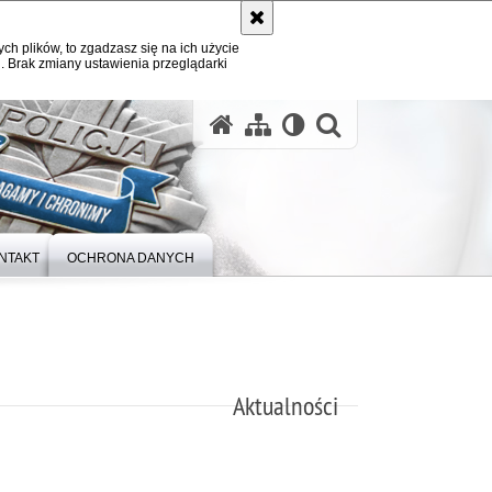
ych plików, to zgadzasz się na ich użycie
. Brak zmiany ustawienia przeglądarki
otwórz wysz
NTAKT
OCHRONA DANYCH
Aktualności