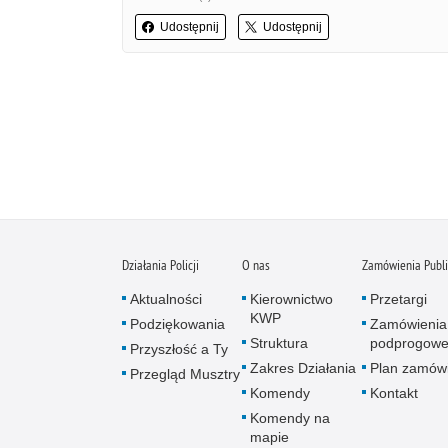
Udostępnij
Udostępnij
Działania Policji
O nas
Zamówienia Publ
Aktualności
Kierownictwo
Przetargi
KWP
Podziękowania
Zamówienia
Struktura
podprogow
Przyszłość a Ty
Zakres Działania
Plan zamów
Przegląd Musztry
Komendy
Kontakt
Komendy na
mapie