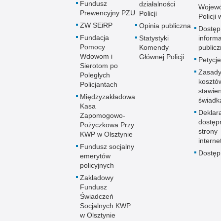
Fundusz
działalności
Wojewó
Prewencyjny PZU
Policji
Policji
ZW SEiRP
Opinia publiczna
Dostęp
Fundacja
Statystyki
informa
Pomocy
Komendy
publicz
Wdowom i
Głównej Policji
Petycje
Sierotom po
Zasady
Poległych
kosztó
Policjantach
stawie
Międzyzakładowa
świadk
Kasa
Deklar
Zapomogowo-
dostęp
Pożyczkowa Przy
strony
KWP w Olsztynie
interne
Fundusz socjalny
Dostę
emerytów
policyjnych
Zakładowy
Fundusz
Świadczeń
Socjalnych KWP
w Olsztynie