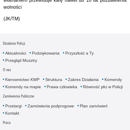
włamaniem przewiduje karę nawet do 10 lat pozbawienia
wolności
(JK/TM)
Działania Policji
Aktualności
Podziękowania
Przyszłość a Ty
Przegląd Musztry
O nas
Kierownictwo KWP
Struktura
Zakres Działania
Komendy
Komendy na mapie
Prawa człowieka
Równość płci w Policji
Zamówienia Publiczne
Przetargi
Zamówienia podprogowe
Plan zamówień
Kontakt
Praca