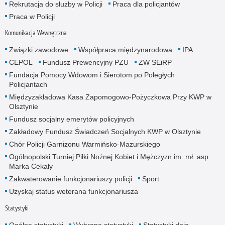
Rekrutacja do służby w Policji
Praca dla policjantów
Praca w Policji
Komunikacja Wewnętrzna
Związki zawodowe
Współpraca międzynarodowa
IPA
CEPOL
Fundusz Prewencyjny PZU
ZW SEiRP
Fundacja Pomocy Wdowom i Sierotom po Poległych
Policjantach
Międzyzakładowa Kasa Zapomogowo-Pożyczkowa Przy KWP w
Olsztynie
Fundusz socjalny emerytów policyjnych
Zakładowy Fundusz Świadczeń Socjalnych KWP w Olsztynie
Chór Policji Garnizonu Warmińsko-Mazurskiego
Ogólnopolski Turniej Piłki Nożnej Kobiet i Mężczyzn im. mł. asp.
Marka Cekały
Zakwaterowanie funkcjonariuszy policji
Sport
Uzyskaj status weterana funkcjonariusza
Statystyki
Ogólne statystyki
Wybrane statystyki
Statystyki dnia