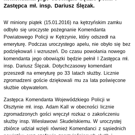
Zastępca mł. insp. Dariusz Ślęzak.
W miniony piątek (15.01.2016) na kętrzyńskim zamku
odbyło się uroczyste pożegnanie Komendanta
Powiatowego Policji w Kętrzynie, który odszedł na
emeryturę. Podczas uroczystego apelu, nie obyło się bez
podziękowań i wzruszeń. Do czasu powołania nowego
komendanta jego obowiązki będzie pełnił I Zastępca mł.
insp. Dariusz Ślęzak. Dotychczasowy komendant
przeszedł na emeryturę po 33 latach służby. Licznie
zgromadzeni goście dziękowali mu za lata poświęcone
służbie obywatelom.
Zastępca Komendanta Wojewódzkiego Policji w
Olsztynie mł. insp. Adam Kall w obecności licznie
zgromadzonych gości wręczył rozkaz o zakończeniu
służby insp. Wiesławowi Skudelskiemu. W uroczystej
zbiórce udział wzięli również Komendanci z sąsiednich