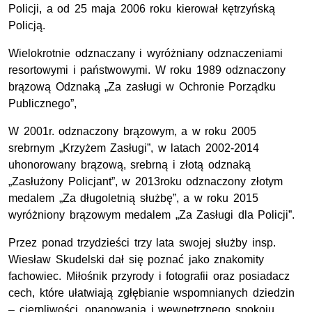
Policji, a od 25 maja 2006 roku kierował kętrzyńską
Policją.
Wielokrotnie odznaczany i wyróżniany odznaczeniami
resortowymi i państwowymi. W roku 1989 odznaczony
brązową Odznaką „Za zasługi w Ochronie Porządku
Publicznego”,
W 2001r. odznaczony brązowym, a w roku 2005
srebrnym „Krzyżem Zasługi”, w latach 2002-2014
uhonorowany brązową, srebrną i złotą odznaką
„Zasłużony Policjant”, w 2013roku odznaczony złotym
medalem „Za długoletnią służbę”, a w roku 2015
wyróżniony brązowym medalem „Za Zasługi dla Policji”.
Przez ponad trzydzieści trzy lata swojej służby insp.
Wiesław Skudelski dał się poznać jako znakomity
fachowiec. Miłośnik przyrody i fotografii oraz posiadacz
cech, które ułatwiają zgłębianie wspomnianych dziedzin
– cierpliwości, opanowania i wewnętrznego spokoju.