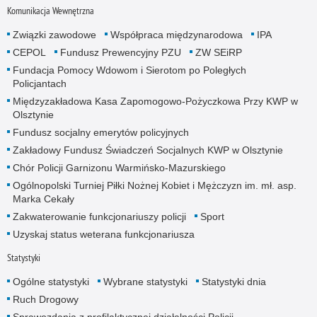
Komunikacja Wewnętrzna
Związki zawodowe
Współpraca międzynarodowa
IPA
CEPOL
Fundusz Prewencyjny PZU
ZW SEiRP
Fundacja Pomocy Wdowom i Sierotom po Poległych
Policjantach
Międzyzakładowa Kasa Zapomogowo-Pożyczkowa Przy KWP w
Olsztynie
Fundusz socjalny emerytów policyjnych
Zakładowy Fundusz Świadczeń Socjalnych KWP w Olsztynie
Chór Policji Garnizonu Warmińsko-Mazurskiego
Ogólnopolski Turniej Piłki Nożnej Kobiet i Mężczyzn im. mł. asp.
Marka Cekały
Zakwaterowanie funkcjonariuszy policji
Sport
Uzyskaj status weterana funkcjonariusza
Statystyki
Ogólne statystyki
Wybrane statystyki
Statystyki dnia
Ruch Drogowy
Sprawozdania z profilaktycznej działalności Policji