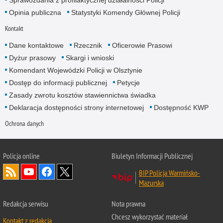
Opinia publiczna
Statystyki Komendy Głównej Policji
Kontakt
Dane kontaktowe
Rzecznik
Oficerowie Prasowi
Dyżur prasowy
Skargi i wnioski
Komendant Wojewódzki Policji w Olsztynie
Dostęp do informacji publicznej
Petycje
Zasady zwrotu kosztów stawiennictwa świadka
Deklaracja dostępności strony internetowej
Dostępność KWP
Ochrona danych
Policja online
Biuletyn Informacji Publicznej
BIP Policja Warmińsko-
Mazurska
Redakcja serwisu
Nota prawna
Chcesz wykorzystać materiał
Kontakt z redakcją