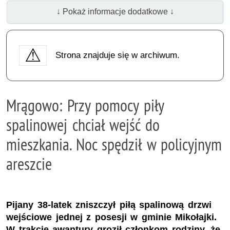
↓ Pokaż informacje dodatkowe ↓
Strona znajduje się w archiwum.
Mrągowo: Przy pomocy piły
spalinowej chciał wejść do
mieszkania. Noc spędził w policyjnym
areszcie
Pijany 38-latek zniszczył piłą spalinową drzwi
wejściowe jednej z posesji w gminie Mikołajki.
W trakcie awantury groził członkom rodziny, że