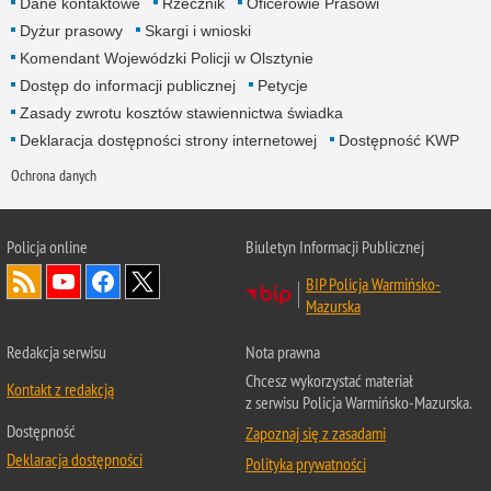
Dane kontaktowe
Rzecznik
Oficerowie Prasowi
Dyżur prasowy
Skargi i wnioski
Komendant Wojewódzki Policji w Olsztynie
Dostęp do informacji publicznej
Petycje
Zasady zwrotu kosztów stawiennictwa świadka
Deklaracja dostępności strony internetowej
Dostępność KWP
Ochrona danych
Policja online
Biuletyn Informacji Publicznej
BIP Policja Warmińsko-
Mazurska
Redakcja serwisu
Nota prawna
Chcesz wykorzystać materiał
Kontakt z redakcją
z serwisu Policja Warmińsko-Mazurska.
Dostępność
Zapoznaj się z zasadami
Deklaracja dostępności
Polityka prywatności