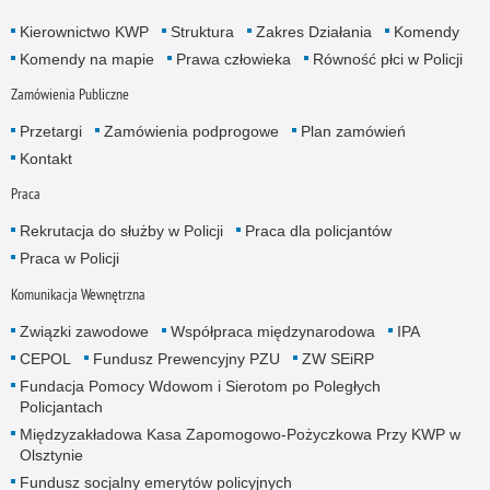
Kierownictwo KWP
Struktura
Zakres Działania
Komendy
Komendy na mapie
Prawa człowieka
Równość płci w Policji
Zamówienia Publiczne
Przetargi
Zamówienia podprogowe
Plan zamówień
Kontakt
Praca
Rekrutacja do służby w Policji
Praca dla policjantów
Praca w Policji
Komunikacja Wewnętrzna
Związki zawodowe
Współpraca międzynarodowa
IPA
CEPOL
Fundusz Prewencyjny PZU
ZW SEiRP
Fundacja Pomocy Wdowom i Sierotom po Poległych
Policjantach
Międzyzakładowa Kasa Zapomogowo-Pożyczkowa Przy KWP w
Olsztynie
Fundusz socjalny emerytów policyjnych