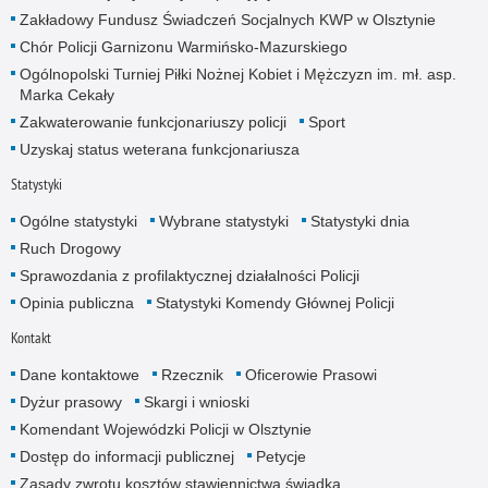
Zakładowy Fundusz Świadczeń Socjalnych KWP w Olsztynie
Chór Policji Garnizonu Warmińsko-Mazurskiego
Ogólnopolski Turniej Piłki Nożnej Kobiet i Mężczyzn im. mł. asp.
Marka Cekały
Zakwaterowanie funkcjonariuszy policji
Sport
Uzyskaj status weterana funkcjonariusza
Statystyki
Ogólne statystyki
Wybrane statystyki
Statystyki dnia
Ruch Drogowy
Sprawozdania z profilaktycznej działalności Policji
Opinia publiczna
Statystyki Komendy Głównej Policji
Kontakt
Dane kontaktowe
Rzecznik
Oficerowie Prasowi
Dyżur prasowy
Skargi i wnioski
Komendant Wojewódzki Policji w Olsztynie
Dostęp do informacji publicznej
Petycje
Zasady zwrotu kosztów stawiennictwa świadka