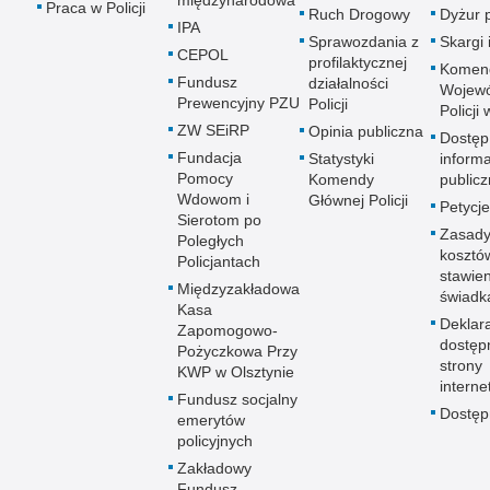
Praca w Policji
Ruch Drogowy
Dyżur 
IPA
Sprawozdania z
Skargi 
CEPOL
profilaktycznej
Komen
Fundusz
działalności
Wojewó
Prewencyjny PZU
Policji
Policji
ZW SEiRP
Opinia publiczna
Dostęp
Fundacja
Statystyki
informa
Pomocy
Komendy
publicz
Wdowom i
Głównej Policji
Petycje
Sierotom po
Zasady
Poległych
kosztó
Policjantach
stawie
Międzyzakładowa
świadk
Kasa
Deklar
Zapomogowo-
dostęp
Pożyczkowa Przy
strony
KWP w Olsztynie
interne
Fundusz socjalny
Dostę
emerytów
policyjnych
Zakładowy
Fundusz