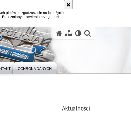
ych plików, to zgadzasz się na ich użycie
. Brak zmiany ustawienia przeglądarki
otwórz wysz
NTAKT
OCHRONA DANYCH
Aktualności