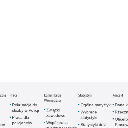
iczne
Praca
Komunikacja
Statystyki
Kontakt
Wewnętrzna
Rekrutacja do
Ogólne statystyki
Dane k
Związki
służby w Policji
Wybrane
Rzeczn
zawodowe
e
Praca dla
statystyki
Oficer
Współpraca
policjantów
ień
Statystyki dnia
Prasow
międzynarodowa