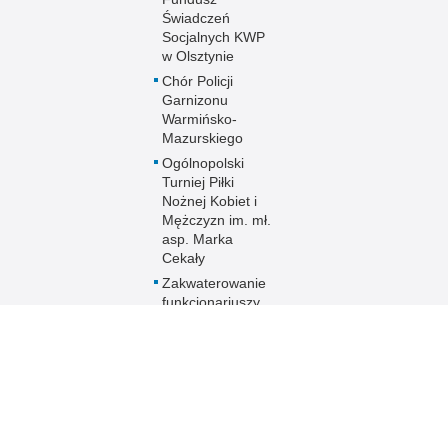
Świadczeń
Socjalnych KWP
w Olsztynie
Chór Policji
Garnizonu
Warmińsko-
Mazurskiego
Ogólnopolski
Turniej Piłki
Nożnej Kobiet i
Mężczyzn im. mł.
asp. Marka
Cekały
Zakwaterowanie
funkcjonariuszy
policji
Sport
Uzyskaj status
weterana
funkcjonariusza