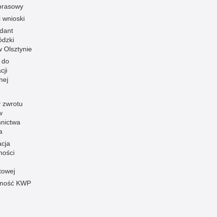
prasowy
i wnioski
dant
dzki
 w Olsztynie
 do
cji
nej
 zwrotu
w
nnictwa
a
acja
ności
towej
pność KWP