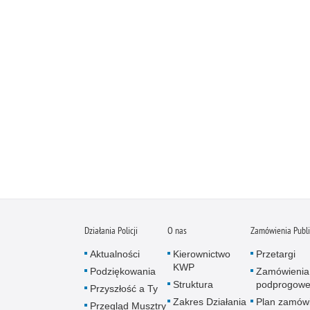
Działania Policji
O nas
Zamówienia Publ
Aktualności
Kierownictwo
Przetargi
KWP
Podziękowania
Zamówienia
Struktura
podprogow
Przyszłość a Ty
Zakres Działania
Plan zamów
Przegląd Musztry