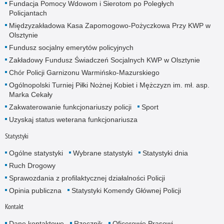
Fundacja Pomocy Wdowom i Sierotom po Poległych
Policjantach
Międzyzakładowa Kasa Zapomogowo-Pożyczkowa Przy KWP w
Olsztynie
Fundusz socjalny emerytów policyjnych
Zakładowy Fundusz Świadczeń Socjalnych KWP w Olsztynie
Chór Policji Garnizonu Warmińsko-Mazurskiego
Ogólnopolski Turniej Piłki Nożnej Kobiet i Mężczyzn im. mł. asp.
Marka Cekały
Zakwaterowanie funkcjonariuszy policji
Sport
Uzyskaj status weterana funkcjonariusza
Statystyki
Ogólne statystyki
Wybrane statystyki
Statystyki dnia
Ruch Drogowy
Sprawozdania z profilaktycznej działalności Policji
Opinia publiczna
Statystyki Komendy Głównej Policji
Kontakt
Dane kontaktowe
Rzecznik
Oficerowie Prasowi