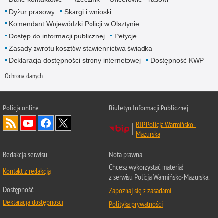
Dyżur prasowy
Skargi i wnioski
Komendant Wojewódzki Policji w Olsztynie
Dostęp do informacji publicznej
Petycje
Zasady zwrotu kosztów stawiennictwa świadka
Deklaracja dostępności strony internetowej
Dostępność KWP
Ochrona danych
Policja online
Biuletyn Informacji Publicznej
BIP Policja Warmińsko-
Mazurska
Redakcja serwisu
Nota prawna
Chcesz wykorzystać materiał
Kontakt z redakcją
z serwisu Policja Warmińsko-Mazurska.
Dostępność
Zapoznaj się z zasadami
Deklaracja dostępności
Polityka prywatności