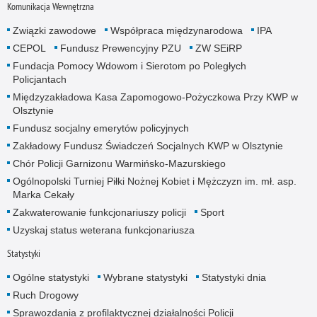
Komunikacja Wewnętrzna
Związki zawodowe
Współpraca międzynarodowa
IPA
CEPOL
Fundusz Prewencyjny PZU
ZW SEiRP
Fundacja Pomocy Wdowom i Sierotom po Poległych
Policjantach
Międzyzakładowa Kasa Zapomogowo-Pożyczkowa Przy KWP w
Olsztynie
Fundusz socjalny emerytów policyjnych
Zakładowy Fundusz Świadczeń Socjalnych KWP w Olsztynie
Chór Policji Garnizonu Warmińsko-Mazurskiego
Ogólnopolski Turniej Piłki Nożnej Kobiet i Mężczyzn im. mł. asp.
Marka Cekały
Zakwaterowanie funkcjonariuszy policji
Sport
Uzyskaj status weterana funkcjonariusza
Statystyki
Ogólne statystyki
Wybrane statystyki
Statystyki dnia
Ruch Drogowy
Sprawozdania z profilaktycznej działalności Policji