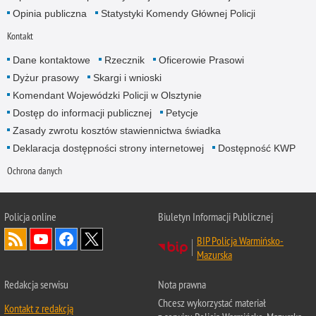
Opinia publiczna
Statystyki Komendy Głównej Policji
Kontakt
Dane kontaktowe
Rzecznik
Oficerowie Prasowi
Dyżur prasowy
Skargi i wnioski
Komendant Wojewódzki Policji w Olsztynie
Dostęp do informacji publicznej
Petycje
Zasady zwrotu kosztów stawiennictwa świadka
Deklaracja dostępności strony internetowej
Dostępność KWP
Ochrona danych
Policja online
Biuletyn Informacji Publicznej
BIP Policja Warmińsko-
Mazurska
Redakcja serwisu
Nota prawna
Chcesz wykorzystać materiał
Kontakt z redakcją