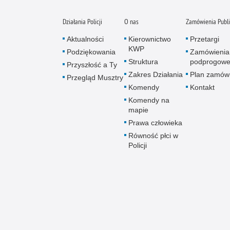
Działania Policji
O nas
Zamówienia Publ
Aktualności
Kierownictwo
Przetargi
KWP
Podziękowania
Zamówienia
Struktura
podprogow
Przyszłość a Ty
Zakres Działania
Plan zamów
Przegląd Musztry
Komendy
Kontakt
Komendy na
mapie
Prawa człowieka
Równość płci w
Policji