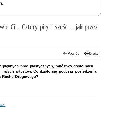
m.
owie Ci… Cztery, pięć i sześć … jak przez
Powrót
Drukuj
 pięknych prac plastycznych, mnóstwo dostojnych
 małych artystów. Co działo się podczas posiedzenia
wa Ruchu Drogowego?
nka"