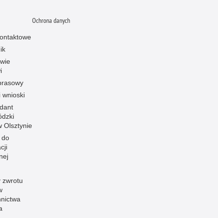
Ochrona danych
ontaktowe
ik
owie
i
prasowy
i wnioski
dant
dzki
 w Olsztynie
 do
cji
nej
 zwrotu
w
nnictwa
a