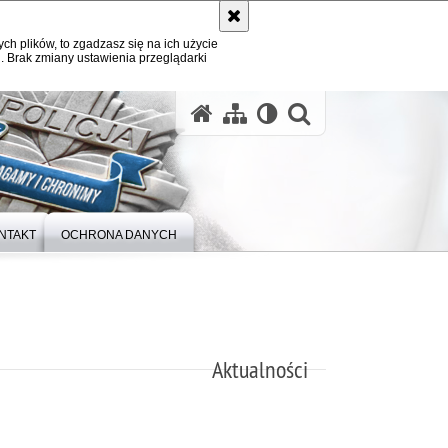
ych plików, to zgadzasz się na ich użycie
. Brak zmiany ustawienia przeglądarki
otwórz wysz
NTAKT
OCHRONA DANYCH
Aktualności