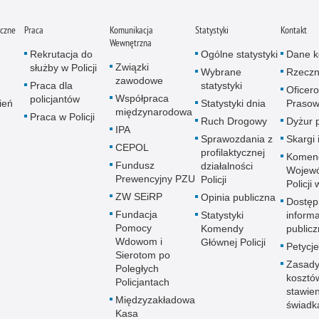
iczne
Praca
Komunikacja
Statystyki
Kontakt
Wewnętrzna
Rekrutacja do
Ogólne statystyki
Dane k
Związki
służby w Policji
Wybrane
Rzeczn
zawodowe
e
Praca dla
statystyki
Oficer
Współpraca
policjantów
ień
Statystyki dnia
Prasow
międzynarodowa
Praca w Policji
Ruch Drogowy
Dyżur 
IPA
Sprawozdania z
Skargi 
CEPOL
profilaktycznej
Komen
Fundusz
działalności
Wojewó
Prewencyjny PZU
Policji
Policji
ZW SEiRP
Opinia publiczna
Dostęp
Fundacja
Statystyki
informa
Pomocy
Komendy
publicz
Wdowom i
Głównej Policji
Petycje
Sierotom po
Zasady
Poległych
kosztó
Policjantach
stawie
Międzyzakładowa
świadk
Kasa