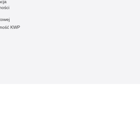
acja
ności
towej
pność KWP