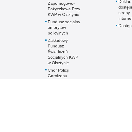
Deklar
Zapomogowo-
dostęp
Pożyczkowa Przy
strony
KWP w Olsztynie
interne
Fundusz socjalny
Dostę
emerytów
policyjnych
Zakładowy
Fundusz
Świadczeń
Socjalnych KWP
w Olsztynie
Chór Policji
Garnizonu
Warmińsko-
Mazurskiego
Ogólnopolski
Turniej Piłki
Nożnej Kobiet i
Mężczyzn im. mł.
asp. Marka
Cekały
Zakwaterowanie