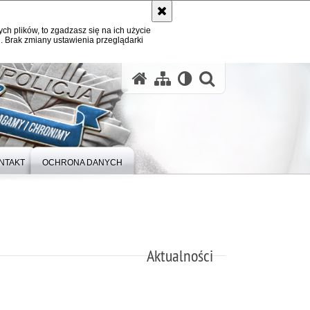
ych plików, to zgadzasz się na ich użycie
. Brak zmiany ustawienia przeglądarki
otwórz wysz
NTAKT
OCHRONA DANYCH
Aktualności