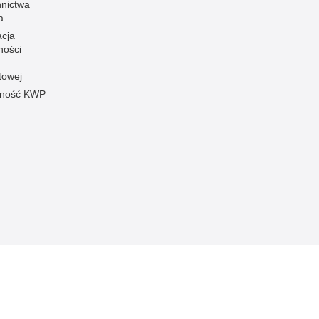
nnictwa
a
acja
ności
towej
pność KWP