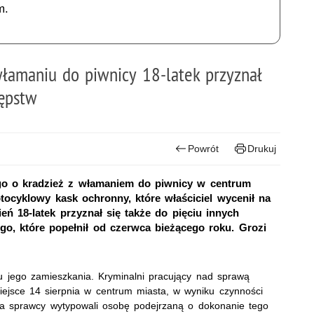
m.
łamaniu do piwnicy 18-latek przyznał
tępstw
Powrót
Drukuj
ego o kradzież z włamaniem do piwnicy w centrum
ocyklowy kask ochronny, które właściciel wycenił na
eń 18-latek przyznał się także do pięciu innych
go, które popełnił od czerwca bieżącego roku. Grozi
u jego zamieszkania. Kryminalni pracujący nad sprawą
iejsce 14 sierpnia w centrum miasta, w wyniku czynności
ia sprawcy wytypowali osobę podejrzaną o dokonanie tego