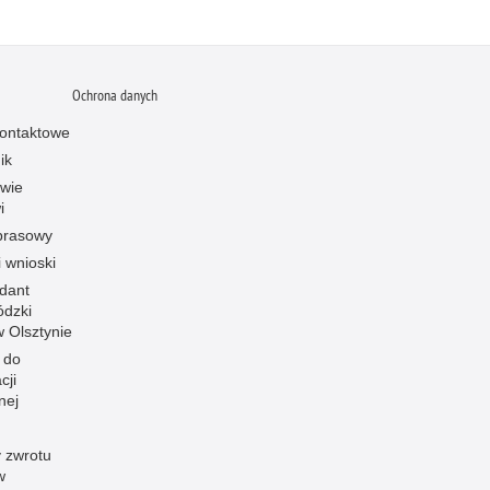
Ochrona danych
ontaktowe
ik
owie
i
prasowy
i wnioski
dant
dzki
 w Olsztynie
 do
cji
nej
 zwrotu
w