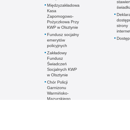
stawie
Międzyzakładowa
świadk
Kasa
Deklar
Zapomogowo-
dostęp
Pożyczkowa Przy
strony
KWP w Olsztynie
interne
Fundusz socjalny
Dostę
emerytów
policyjnych
Zakładowy
Fundusz
Świadczeń
Socjalnych KWP
w Olsztynie
Chór Policji
Garnizonu
Warmińsko-
Mazurskiego
Ogólnopolski
Turniej Piłki
Nożnej Kobiet i
Mężczyzn im. mł.
asp. Marka