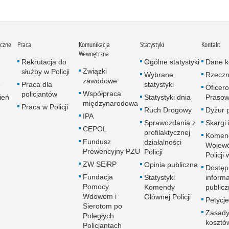
iczne
Praca
Komunikacja
Statystyki
Kontakt
Wewnętrzna
Rekrutacja do
Ogólne statystyki
Dane k
Związki
służby w Policji
Wybrane
Rzeczn
zawodowe
e
Praca dla
statystyki
Oficer
Współpraca
policjantów
ień
Statystyki dnia
Prasow
międzynarodowa
Praca w Policji
Ruch Drogowy
Dyżur 
IPA
Sprawozdania z
Skargi 
CEPOL
profilaktycznej
Komen
Fundusz
działalności
Wojewó
Prewencyjny PZU
Policji
Policji
ZW SEiRP
Opinia publiczna
Dostęp
Fundacja
Statystyki
informa
Pomocy
Komendy
publicz
Wdowom i
Głównej Policji
Petycje
Sierotom po
Zasady
Poległych
kosztó
Policjantach