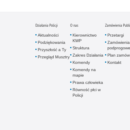
Działania Policji
O nas
Zamówienia Publ
Aktualności
Kierownictwo
Przetargi
KWP
Podziękowania
Zamówienia
Struktura
podprogow
Przyszłość a Ty
Zakres Działania
Plan zamów
Przegląd Musztry
Komendy
Kontakt
Komendy na
mapie
Prawa człowieka
Równość płci w
Policji