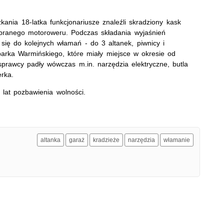
ania 18-latka funkcjonariusze znaleźli skradziony kask
branego motoroweru. Podczas składania wyjaśnień
się do kolejnych włamań - do 3 altanek, piwnicy i
arka Warmińskiego, które miały miejsce w okresie od
prawcy padły wówczas m.in. narzędzia elektryczne, butla
erka.
lat pozbawienia wolności.
altanka
garaż
kradzieże
narzędzia
włamanie