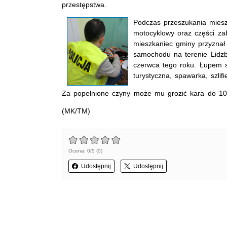
przestępstwa.
Podczas przeszukania mieszk
motocyklowy oraz części za
mieszkaniec gminy przyznał 
samochodu na terenie Lidzb
czerwca tego roku. Łupem s
turystyczna, spawarka, szlifi
Za popełnione czyny może mu grozić kara do 10 
(MK/TM)
Ocena: 0/5 (0)
Udostępnij
Udostępnij