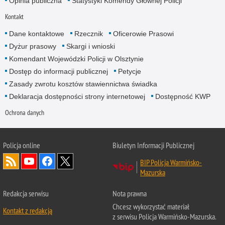
Opinia publiczna
Statystyki Komendy Głównej Policji
Kontakt
Dane kontaktowe
Rzecznik
Oficerowie Prasowi
Dyżur prasowy
Skargi i wnioski
Komendant Wojewódzki Policji w Olsztynie
Dostęp do informacji publicznej
Petycje
Zasady zwrotu kosztów stawiennictwa świadka
Deklaracja dostępności strony internetowej
Dostępność KWP
Ochrona danych
Policja online
Biuletyn Informacji Publicznej
BIP Policja Warmińsko-
Mazurska
Redakcja serwisu
Nota prawna
Chcesz wykorzystać materiał
Kontakt z redakcją
z serwisu Policja Warmińsko-Mazurska.