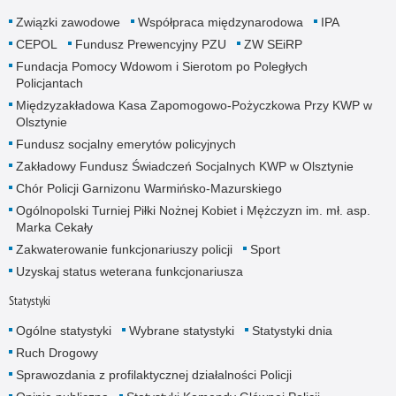
Związki zawodowe
Współpraca międzynarodowa
IPA
CEPOL
Fundusz Prewencyjny PZU
ZW SEiRP
Fundacja Pomocy Wdowom i Sierotom po Poległych
Policjantach
Międzyzakładowa Kasa Zapomogowo-Pożyczkowa Przy KWP w
Olsztynie
Fundusz socjalny emerytów policyjnych
Zakładowy Fundusz Świadczeń Socjalnych KWP w Olsztynie
Chór Policji Garnizonu Warmińsko-Mazurskiego
Ogólnopolski Turniej Piłki Nożnej Kobiet i Mężczyzn im. mł. asp.
Marka Cekały
Zakwaterowanie funkcjonariuszy policji
Sport
Uzyskaj status weterana funkcjonariusza
Statystyki
Ogólne statystyki
Wybrane statystyki
Statystyki dnia
Ruch Drogowy
Sprawozdania z profilaktycznej działalności Policji