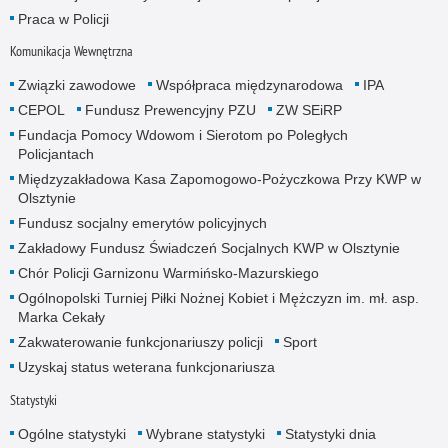
Praca w Policji
Komunikacja Wewnętrzna
Związki zawodowe
Współpraca międzynarodowa
IPA
CEPOL
Fundusz Prewencyjny PZU
ZW SEiRP
Fundacja Pomocy Wdowom i Sierotom po Poległych
Policjantach
Międzyzakładowa Kasa Zapomogowo-Pożyczkowa Przy KWP w
Olsztynie
Fundusz socjalny emerytów policyjnych
Zakładowy Fundusz Świadczeń Socjalnych KWP w Olsztynie
Chór Policji Garnizonu Warmińsko-Mazurskiego
Ogólnopolski Turniej Piłki Nożnej Kobiet i Mężczyzn im. mł. asp.
Marka Cekały
Zakwaterowanie funkcjonariuszy policji
Sport
Uzyskaj status weterana funkcjonariusza
Statystyki
Ogólne statystyki
Wybrane statystyki
Statystyki dnia