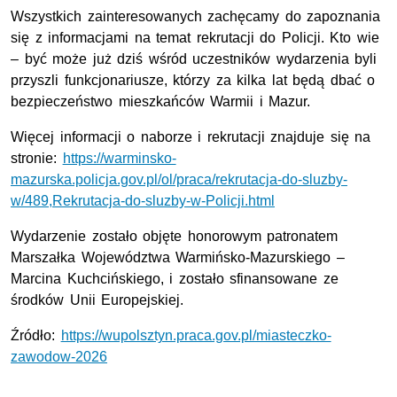
Wszystkich zainteresowanych zachęcamy do zapoznania
się z informacjami na temat rekrutacji do Policji. Kto wie
– być może już dziś wśród uczestników wydarzenia byli
przyszli funkcjonariusze, którzy za kilka lat będą dbać o
bezpieczeństwo mieszkańców Warmii i Mazur.
Więcej informacji o naborze i rekrutacji znajduje się na
stronie:
https://warminsko-
mazurska.policja.gov.pl/ol/praca/rekrutacja-do-sluzby-
w/489,Rekrutacja-do-sluzby-w-Policji.html
Wydarzenie zostało objęte honorowym patronatem
Marszałka Województwa Warmińsko-Mazurskiego –
Marcina Kuchcińskiego, i zostało sfinansowane ze
środków Unii Europejskiej.
Źródło:
https://wupolsztyn.praca.gov.pl/miasteczko-
zawodow-2026