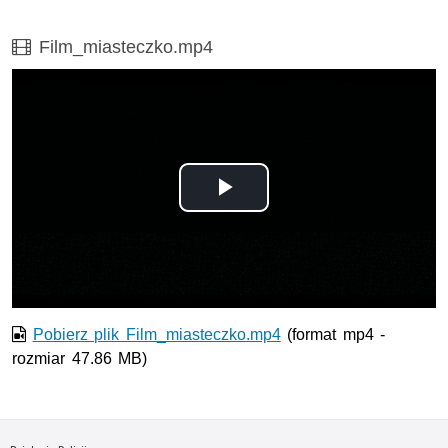
Film
Film_miasteczko.mp4
Odtwórz
wideo
Pobierz plik Film_miasteczko.mp4
(format mp4 -
rozmiar 47.86 MB)