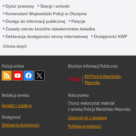
Dyżur prasowy
Skargi i wnioski
Komendant Wojewódzki Policji w Olsztynie
Dostęp do informacji publicznej
Petycje
Zasady zwrotu kosztów stawiennictwa świadka
Deklaracja dostępności strony internetowej
Dostępność KWP
Ochrona danych
Policja online
Biuletyn Informacji Publicznej
BIP Policja Warmińsko-
Mazurska
Redakcja serwisu
Nota prawna
Chcesz wykorzystać materiał
Kontakt z redakcją
z serwisu Policja Warmińsko-Mazurska.
Dostępność
Zapoznaj się z zasadami
Deklaracja dostępności
Polityka prywatności