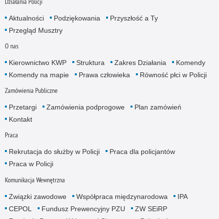
Działania Policji
Aktualności
Podziękowania
Przyszłość a Ty
Przegląd Musztry
O nas
Kierownictwo KWP
Struktura
Zakres Działania
Komendy
Komendy na mapie
Prawa człowieka
Równość płci w Policji
Zamówienia Publiczne
Przetargi
Zamówienia podprogowe
Plan zamówień
Kontakt
Praca
Rekrutacja do służby w Policji
Praca dla policjantów
Praca w Policji
Komunikacja Wewnętrzna
Związki zawodowe
Współpraca międzynarodowa
IPA
CEPOL
Fundusz Prewencyjny PZU
ZW SEiRP