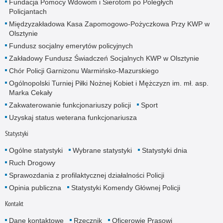
Fundacja Pomocy Wdowom i Sierotom po Poległych
Policjantach
Międzyzakładowa Kasa Zapomogowo-Pożyczkowa Przy KWP w
Olsztynie
Fundusz socjalny emerytów policyjnych
Zakładowy Fundusz Świadczeń Socjalnych KWP w Olsztynie
Chór Policji Garnizonu Warmińsko-Mazurskiego
Ogólnopolski Turniej Piłki Nożnej Kobiet i Mężczyzn im. mł. asp.
Marka Cekały
Zakwaterowanie funkcjonariuszy policji
Sport
Uzyskaj status weterana funkcjonariusza
Statystyki
Ogólne statystyki
Wybrane statystyki
Statystyki dnia
Ruch Drogowy
Sprawozdania z profilaktycznej działalności Policji
Opinia publiczna
Statystyki Komendy Głównej Policji
Kontakt
Dane kontaktowe
Rzecznik
Oficerowie Prasowi